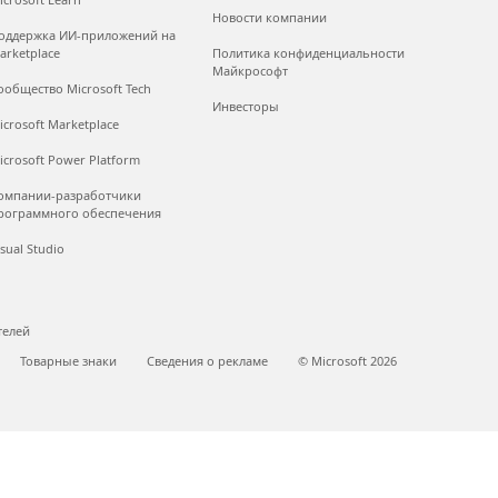
Новости компании
оддержка ИИ-приложений на
arketplace
Политика конфиденциальности
Майкрософт
ообщество Microsoft Tech
Инвесторы
icrosoft Marketplace
icrosoft Power Platform
омпании-разработчики
рограммного обеспечения
isual Studio
телей
Товарные знаки
Сведения о рекламе
© Microsoft 2026