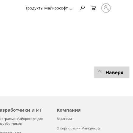
Войдите
Продукты Майкрософт
в
учетную
запись
Наверх
азработчики и ИТ
Компания
рограмма Майкрософт для
Вакансии
азработчиков
О корпорации Майкрософт
icrosoft Learn