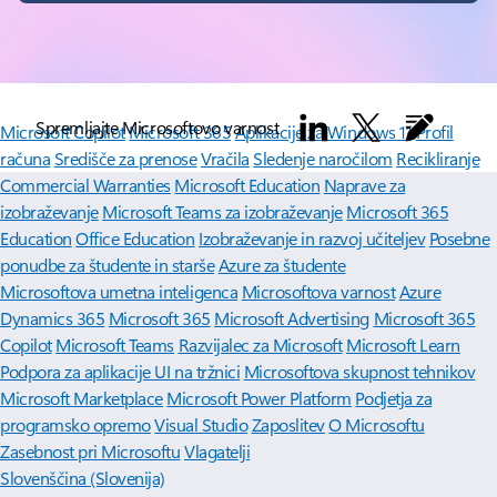
Spremljajte Microsoftovo varnost
Microsoft Copilot
Microsoft 365
Aplikacije za Windows 11
Profil
računa
Središče za prenose
Vračila
Sledenje naročilom
Recikliranje
Commercial Warranties
Microsoft Education
Naprave za
izobraževanje
Microsoft Teams za izobraževanje
Microsoft 365
Education
Office Education
Izobraževanje in razvoj učiteljev
Posebne
ponudbe za študente in starše
Azure za študente
Microsoftova umetna inteligenca
Microsoftova varnost
Azure
Dynamics 365
Microsoft 365
Microsoft Advertising
Microsoft 365
Copilot
Microsoft Teams
Razvijalec za Microsoft
Microsoft Learn
Podpora za aplikacije UI na tržnici
Microsoftova skupnost tehnikov
Microsoft Marketplace
Microsoft Power Platform
Podjetja za
programsko opremo
Visual Studio
Zaposlitev
O Microsoftu
Zasebnost pri Microsoftu
Vlagatelji
Slovenščina (Slovenija)