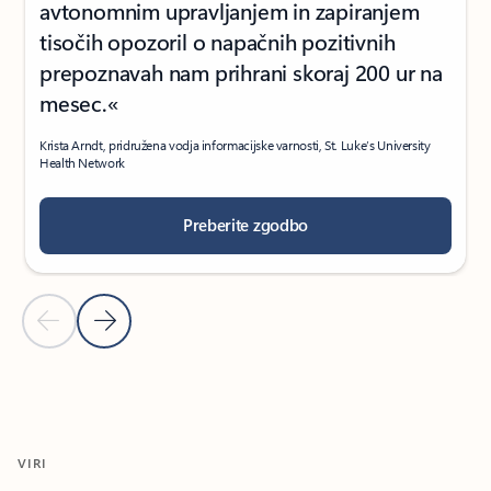
avtonomnim upravljanjem in zapiranjem
tisočih opozoril o napačnih pozitivnih
prepoznavah nam prihrani skoraj 200 ur na
mesec.«
Krista Arndt, pridružena vodja informacijske varnosti, St. Luke’s University
Health Network
Preberite zgodbo
Prejšnji diapozitiv
Naslednji diapozitiv
Nazaj na razdelek z zgodbami strank
VIRI