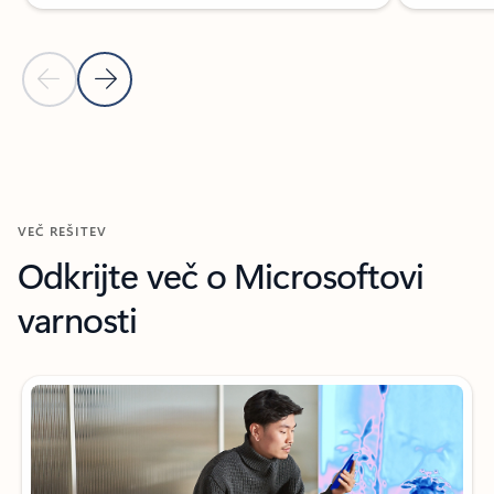
Prejšnji diapozitiv
Naslednji diapozitiv
Nazaj na razdelek Dodatni viri
VEČ REŠITEV
Odkrijte več o Microsoftovi
varnosti