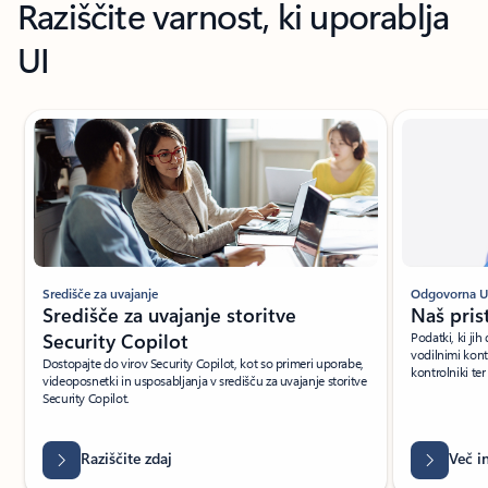
Raziščite varnost, ki uporablja
UI
Središče za uvajanje
Odgovorna U
Središče za uvajanje storitve
Naš pris
Security Copilot
Podatki, ki jih 
vodilnimi kont
Dostopajte do virov Security Copilot, kot so primeri uporabe,
kontrolniki ter
videoposnetki in usposabljanja v središču za uvajanje storitve
Security Copilot.
Raziščite zdaj
Več i