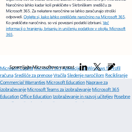
Naročnino lahko kadar koli prekličete v Skrbniškem središču za
Microsoft 365. Za nekatere naročnine se lahko zaračunajo stroški
odpovedi.
Oglejte si, kako lahko prekličete naročnino na Microsoft 365
.
Ko prekličete naročnino, so vsi povezani podatki izbrisani.
Več
informacij o hranjenju, brisanju in uničenju podatkov v okolju Microsoft
365
.
Spremljajte Microsoftovo varnost
Microsoft Copilot
Microsoft 365
Aplikacije za Windows 11
Profil
računa
Središče za prenose
Vračila
Sledenje naročilom
Recikliranje
Commercial Warranties
Microsoft Education
Naprave za
izobraževanje
Microsoft Teams za izobraževanje
Microsoft 365
Education
Office Education
Izobraževanje in razvoj učiteljev
Posebne
ponudbe za študente in starše
Azure za študente
Microsoftova umetna inteligenca
Microsoftova varnost
Azure
Dynamics 365
Microsoft 365
Microsoft Advertising
Microsoft 365
Copilot
Microsoft Teams
Razvijalec za Microsoft
Microsoft Learn
Podpora za aplikacije UI na tržnici
Microsoftova skupnost tehnikov