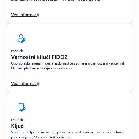
Več informacij
Izdelek
Varnostni ključi FIDO2
Uporabniška imena in gesla nadomestite z zunanjim varnostnim ključem ali
ključem platforme, vgrajenim v napravo.
Več informacij
Izdelek
Ključ
Vpišite se s ključem in izvedite preverjanje pristnosti, ki je odporno na lažno
predstavljanje, Microsoft Authenticator.