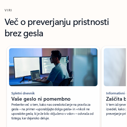
VIRI
Več o preverjanju pristnosti
brez gesla
Spletni dnevnik
Informativni
Vaše geslo ni pomembno
Zaščita b
Preberite več o tem, kako nas osredotočanje na pravila za
V tem izčrpnem
gesla – na primer »uporabljajte dolga gesla« in »nikoli ne
izvedeli, kako 
uporabite gesla, ki je že bilo vključeno v vdor« – odvrača od
preverjanje pris
tistega, kar dejansko deluje.