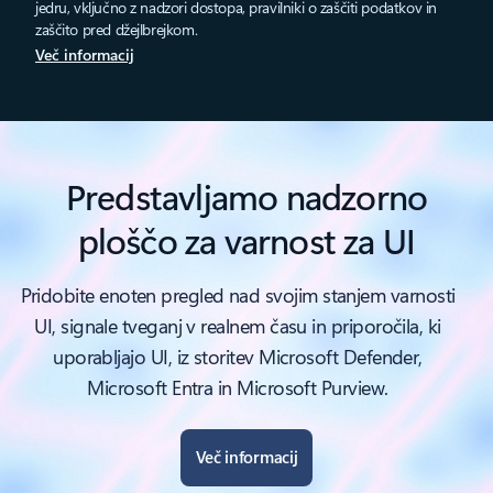
jedru, vključno z nadzori dostopa, pravilniki o zaščiti podatkov in
zaščito pred džejlbrejkom.
Več informacij
Predstavljamo nadzorno
ploščo za varnost za UI
Pridobite enoten pregled nad svojim stanjem varnosti
UI, signale tveganj v realnem času in priporočila, ki
uporabljajo UI, iz storitev Microsoft Defender,
Microsoft Entra in Microsoft Purview.
Več informacij