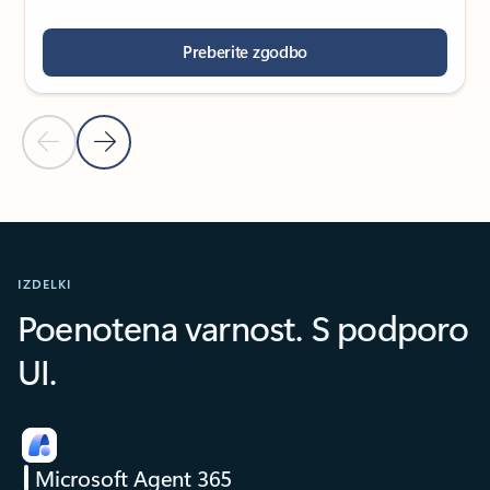
Preberite zgodbo
Prejšnji diapozitiv
Naslednji diapozitiv
Nazaj na razdelek z vrtiljakom zgodb strank
IZDELKI
Poenotena varnost. S podporo
UI.
Microsoft Agent 365