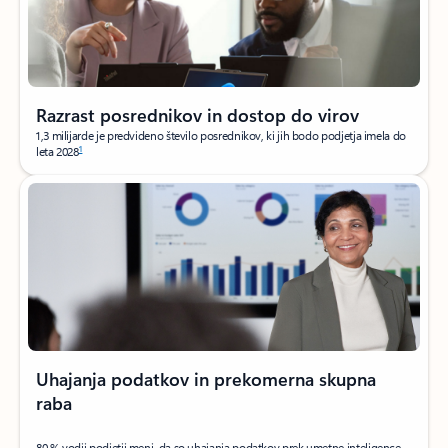
Razrast posrednikov in dostop do virov
1,3 milijarde je predvideno število posrednikov, ki jih bodo podjetja imela do
1
leta 2028
Uhajanja podatkov in prekomerna skupna
raba
80 % vodij podjetij meni, da so uhajanja podatkov prek umetne inteligence