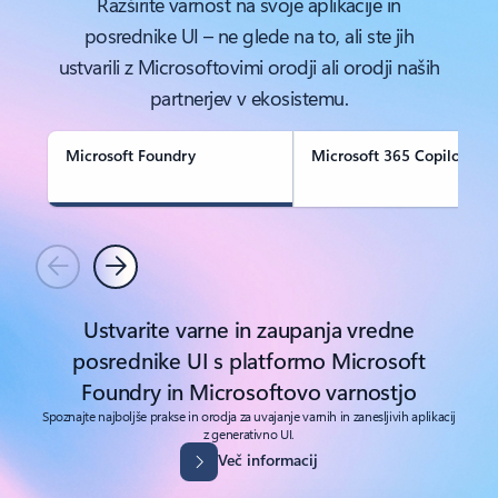
Razširite varnost na svoje aplikacije in
posrednike UI – ne glede na to, ali ste jih
ustvarili z Microsoftovimi orodji ali orodji naših
partnerjev v ekosistemu.
Microsoft Foundry
Microsoft 365 Copilot
Nazaj
Naprej
Ustvarite varne in zaupanja vredne
posrednike UI s platformo Microsoft
Foundry in Microsoftovo varnostjo
Spoznajte najboljše prakse in orodja za uvajanje varnih in zanesljivih aplikacij
z generativno UI.
Več informacij