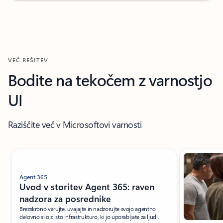
VEČ REŠITEV
Bodite na tekočem z varnostjo
UI
Raziščite več v Microsoftovi varnosti
Prikazan diapozitiv 1 od 4