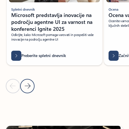
Spletni dnevnik
Ocena
Microsoft predstavlja inovacije na
Ocena va
področju agentne UI za varnost na
Ocenite varnos
ključnih stebri
konferenci Ignite 2025
Odkrijte, kako Microsoft pomaga varovati in pospešiti vaše
inovacije na področju agentne UI
Preberite spletni dnevnik
Začni
Prejšnji diapozitiv
Naslednji diapozitiv
Nazaj na razdelek z viri