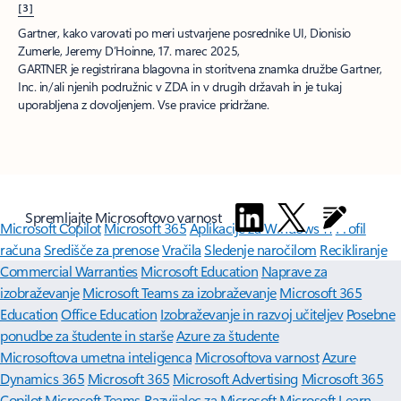
[3]
Gartner, kako varovati po meri ustvarjene posrednike UI, Dionisio
Zumerle, Jeremy D’Hoinne, 17. marec 2025,
GARTNER je registrirana blagovna in storitvena znamka družbe Gartner,
Inc. in/ali njenih podružnic v ZDA in v drugih državah in je tukaj
uporabljena z dovoljenjem. Vse pravice pridržane.
Spremljajte Microsoftovo varnost
Microsoft Copilot
Microsoft 365
Aplikacije za Windows 11
Profil
računa
Središče za prenose
Vračila
Sledenje naročilom
Recikliranje
Commercial Warranties
Microsoft Education
Naprave za
izobraževanje
Microsoft Teams za izobraževanje
Microsoft 365
Education
Office Education
Izobraževanje in razvoj učiteljev
Posebne
ponudbe za študente in starše
Azure za študente
Microsoftova umetna inteligenca
Microsoftova varnost
Azure
Dynamics 365
Microsoft 365
Microsoft Advertising
Microsoft 365