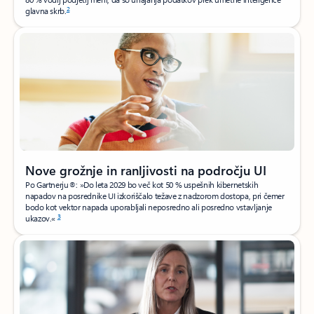
2
glavna skrb.
Nove grožnje in ranljivosti na področju UI
Po Gartnerju®: »Do leta 2029 bo več kot 50 % uspešnih kibernetskih
napadov na posrednike UI izkoriščalo težave z nadzorom dostopa, pri čemer
bodo kot vektor napada uporabljali neposredno ali posredno vstavljanje
3
ukazov.«