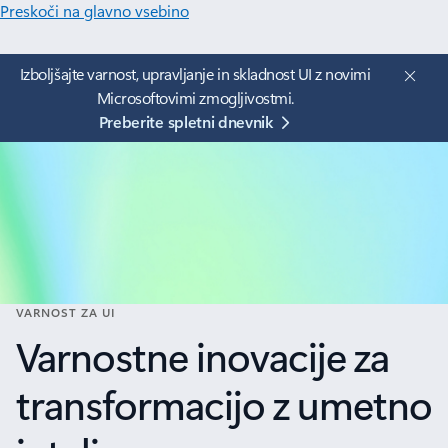
Preskoči na glavno vsebino
Izboljšajte varnost, upravljanje in skladnost UI z novimi
Microsoftovimi zmogljivostmi.
Preberite spletni dnevnik
VARNOST ZA UI
Varnostne inovacije za
transformacijo z umetno