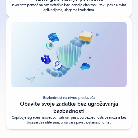
Iskoristite pomoć na bazi veštačke inteligencije direktno u toku posla u svim
aplikacijama, ulogama i zadacima.
Video zapis o bezbednosti za velika preduzeća
Bezbednost na nivou preduzeća
Obavite svoje zadatke bez ugrožavanja
bezbednosti
Copilot je izgrađen na sveobuhvatnom pristupu bezbednosti, pa možete bez
bojazni da radite znajući da vaša privatnost ima prioritet.