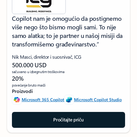
Copilot nam je omogućio da postignemo
više nego što bismo mogli sami. To nije
samo alatka; to je partner u našoj misiji da
transformišemo građevinarstvo.”
Nik Masci, direktor i suosnivač, ICG
500.000 USD
sačuvano u izbegnutim troškovima
20%
povećanje bruto marži
Proizvodi
Microsoft 365 Copilot
Microsoft Copilot Studio
Pročitajte priču