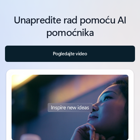
Unapredite rad pomoću AI
pomoćnika
Pogledajte video
Video zapis o naprednoj veštačkoj inteligenciji