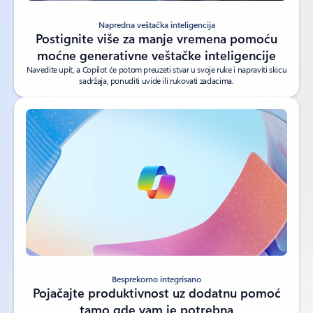
Napredna veštačka inteligencija
Postignite više za manje vremena pomoću
moćne generativne veštačke inteligencije
Navedite upit, a Copilot će potom preuzeti stvar u svoje ruke i napraviti skicu
sadržaja, ponuditi uvide ili rukovati zadacima.
Besprekorno integrisani video
Besprekorno integrisano
Pojačajte produktivnost uz dodatnu pomoć
tamo gde vam je potrebna