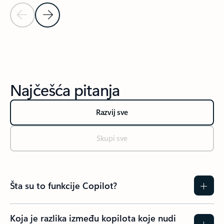
Prethodni slajd
Sledeći slajd
Nazad na odeljak „Saznajte iskustva naših klijenata“
Najčešća pitanja
Razvij sve
Skupi sve
Šta su to funkcije Copilot?
Koja je razlika između kopilota koje nudi