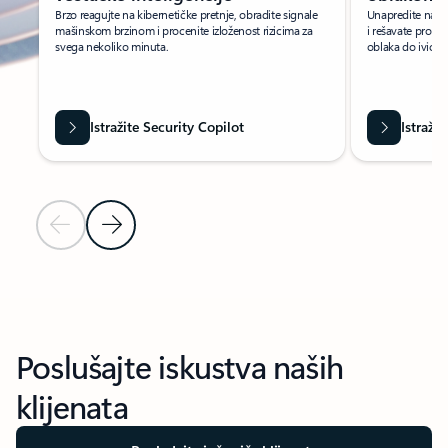
Brzo reagujte na kibernetičke pretnje, obradite signale
Unapredite način 
mašinskom brzinom i procenite izloženost rizicima za
i rešavate probl
svega nekoliko minuta.
oblaka do ivice.
Istražite Security Copilot
Istraži
Prethodni slajd
Sledeći slajd
Nazad na kontrole navigacije vrteške
Poslušajte iskustva naših
klijenata