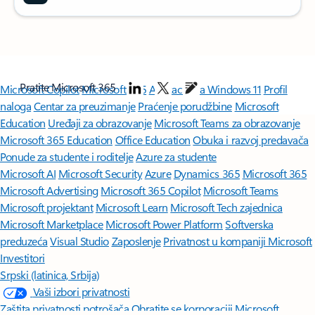
Pratite Microsoft 365
Microsoft Copilot
Microsoft 365
Aplikacije za Windows 11
Profil
naloga
Centar za preuzimanje
Praćenje porudžbine
Microsoft
Education
Uređaji za obrazovanje
Microsoft Teams za obrazovanje
Microsoft 365 Education
Office Education
Obuka i razvoj predavača
Ponude za studente i roditelje
Azure za studente
Microsoft AI
Microsoft Security
Azure
Dynamics 365
Microsoft 365
Microsoft Advertising
Microsoft 365 Copilot
Microsoft Teams
Microsoft projektant
Microsoft Learn
Microsoft Tech zajednica
Microsoft Marketplace
Microsoft Power Platform
Softverska
preduzeća
Visual Studio
Zaposlenje
Privatnost u kompaniji Microsoft
Investitori
Srpski (latinica, Srbija)
Vaši izbori privatnosti
Zaštita privatnosti potrošača
Obratite se korporaciji Microsoft