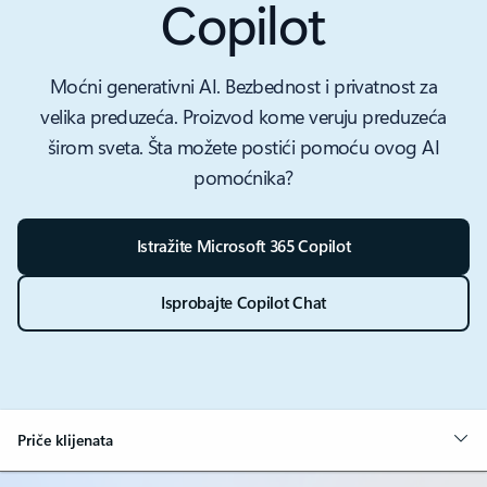
Copilot
Moćni generativni AI. Bezbednost i privatnost za
velika preduzeća. Proizvod kome veruju preduzeća
širom sveta. Šta možete postići pomoću ovog AI
pomoćnika?
Istražite Microsoft 365 Copilot
Isprobajte Copilot Chat
Priče klijenata