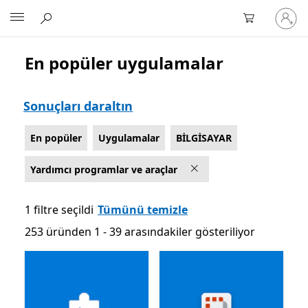
Hesabın
Microsoft
oturum
açın
En popüler uygulamalar
Microsoft.com'u listele
Sonuçları daraltın
En popüler
Uygulamalar
BİLGİSAYAR
Yardımcı programlar ve araçlar
1 filtre seçildi
Tümünü temizle
253 üründen 1 - 39 arasındakiler gösteriliyor
253 üründen 1 - 39 arasındakiler gösteriliyor