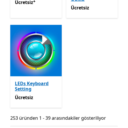
+
Ücretsiz
Offers in app purchases
Ücretsiz
Ücretsiz
Ücretsiz
LEDs Keyboard
Setting
Ücretsiz
Ücretsiz
253 üründen 1 - 39 arasındakiler gösteriliyor
253 üründen 1 - 39 arasındakiler gösteriliyor