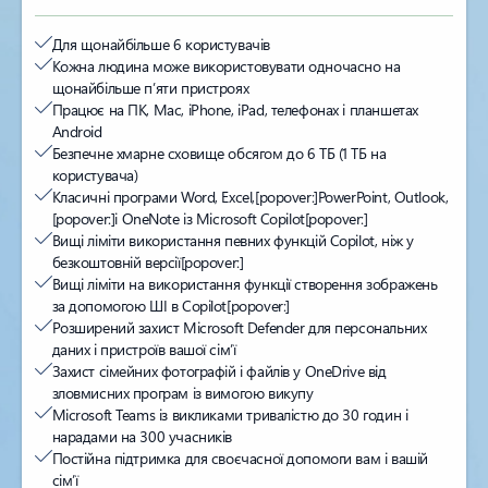
Для щонайбільше 6 користувачів
Кожна людина може використовувати одночасно на
щонайбільше п’яти пристроях
Працює на ПК, Mac, iPhone, iPad, телефонах і планшетах
Android
Безпечне хмарне сховище обсягом до 6 ТБ (1 ТБ на
користувача)
Класичні програми Word, Excel,
[popover:]
PowerPoint, Outlook,
[popover:]
і OneNote із Microsoft Copilot
[popover:]
Вищі ліміти використання певних функцій Copilot, ніж у
безкоштовній версії
[popover:]
Вищі ліміти на використання функції створення зображень
за допомогою ШІ в Copilot
[popover:]
Розширений захист Microsoft Defender для персональних
даних і пристроїв вашої сім’ї
Захист сімейних фотографій і файлів у OneDrive від
зловмисних програм із вимогою викупу
Microsoft Teams із викликами тривалістю до 30 годин і
нарадами на 300 учасників
Постійна підтримка для своєчасної допомоги вам і вашій
сім’ї