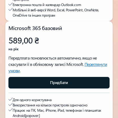
Електронна пошта й календар Outlook.com
Мобільні й веб-версії Word, Excel, PowerPoint, OneNote,
OneDrive та інших програм
Microsoft 365 базовий
589,00 ₴
на рік
Передплата поновлюється автоматично, якщо не
скасувати її в обліковому записі Microsoft.
Переглянути
умови
.
Придбати
Для одного користувача
Використання на кількох пристроях одночасно
Працює на ПК, Mac, iPhone, iPad, телефонах і планшетах
Android
[popover:]