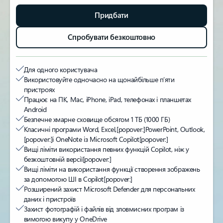
Придбати
Спробувати безкоштовно
Для одного користувача
Використовуйте одночасно на щонайбільше п’яти
пристроях
Працює на ПК, Mac, iPhone, iPad, телефонах і планшетах
Android
Безпечне хмарне сховище обсягом 1 ТБ (1000 ГБ)
Класичні програми Word, Excel,
[popover:]
PowerPoint, Outlook,
[popover:]
і OneNote із Microsoft Copilot
[popover:]
Вищі ліміти використання певних функцій Copilot, ніж у
безкоштовній версії
[popover:]
Вищі ліміти на використання функції створення зображень
за допомогою ШІ в Copilot
[popover:]
Розширений захист Microsoft Defender для персональних
даних і пристроїв
Захист фотографій і файлів від зловмисних програм із
вимогою викупу у OneDrive