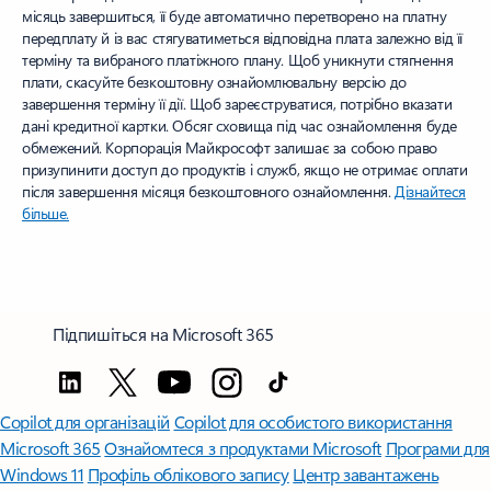
місяць завершиться, її буде автоматично перетворено на платну
передплату й із вас стягуватиметься відповідна плата залежно від її
терміну та вибраного платіжного плану. Щоб уникнути стягнення
плати, скасуйте безкоштовну ознайомлювальну версію до
завершення терміну її дії. Щоб зареєструватися, потрібно вказати
дані кредитної картки. Обсяг сховища під час ознайомлення буде
обмежений. Корпорація Майкрософт залишає за собою право
призупинити доступ до продуктів і служб, якщо не отримає оплати
після завершення місяця безкоштовного ознайомлення.
Дізнайтеся
більше.
Підпишіться на Microsoft 365
Copilot для організацій
Copilot для особистого використання
Microsoft 365
Ознайомтеся з продуктами Microsoft
Програми для
Windows 11
Профіль облікового запису
Центр завантажень