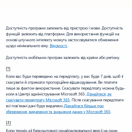
Доступність програми залежить від пристрою і мови. Доступність
функцій залежить від платформи. Для використання функцій на
основі штучного інтелекту можуть застосовуватися обмеження
щодо мінімального віку.
Відомості.
Доступність мобільних програм залежить від країни або регіону.
[1]
Коли вас буде переведено на передплату, у вас буде 7 днів, щоб її
скасувати й отримати пропорційне відшкодування. Ви платите
лише за фактом використання. Скасувати передплату можна будь-
коли в Центрі адміністрування Microsoft 365.
Дізнайтеся, як
скасувати передплату Microsoft 365
. Після скасування передплати
всі пов’язані дані буде видалено.
Дізнайтеся більше про
збереження, видалення та знищення даних у Microsoft 365
.
[2]
Коли термін дії безкоштовної ознайомлювальної версії на один