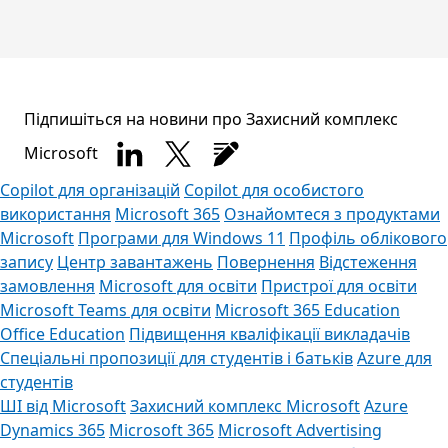
Підпишіться на новини про Захисний комплекс
Microsoft
Copilot для організацій
Copilot для особистого
використання
Microsoft 365
Ознайомтеся з продуктами
Microsoft
Програми для Windows 11
Профіль облікового
запису
Центр завантажень
Повернення
Відстеження
замовлення
Microsoft для освіти
Пристрої для освіти
Microsoft Teams для освіти
Microsoft 365 Education
Office Education
Підвищення кваліфікації викладачів
Спеціальні пропозиції для студентів і батьків
Azure для
студентів
ШІ від Microsoft
Захисний комплекс Microsoft
Azure
Dynamics 365
Microsoft 365
Microsoft Advertising