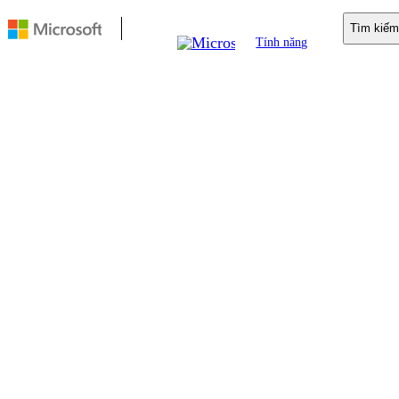
Tìm kiếm
Tính năng
Di động
Copilot
Tìm kiếm
Dành cho Doanh nghiệp
Tài nguyên
Tải xuống