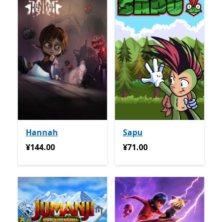
Hannah
Sapu
¥144.00
¥71.00
¥144.00
¥71.00