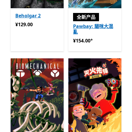
Beholgar 2
全新产品
¥129.00
¥129.00
Pawbay: 貓咪大混
亂
+
¥154.00
提供应用内购买
¥154.00