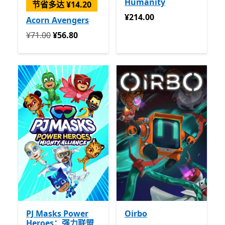
Humanity
节省多达 ¥14.20
¥214.00
¥214.00
Acorn Avengers
回到初始状态 ¥71.00 开始 ¥56.80
¥71.00
¥56.80
PJ Masks Power
Oirbo
Heroes：强力联盟