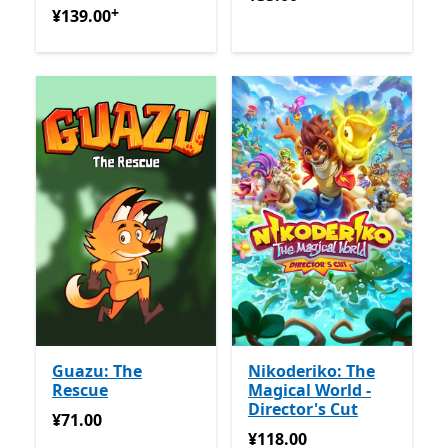
+
¥139.00
提供应用内购买
¥139.00
Guazu: The
Nikoderiko: The
Rescue
Magical World -
Director's Cut
¥71.00
¥71.00
¥118.00
¥118.00