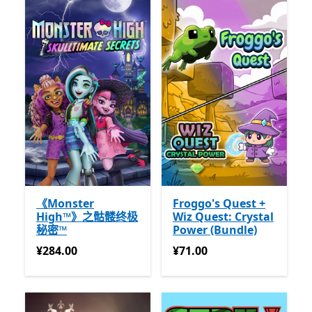
《Monster
Froggo's Quest +
High™》之骷髅终极
Wiz Quest: Crystal
秘密™
Power (Bundle)
¥284.00
¥71.00
¥284.00
¥71.00