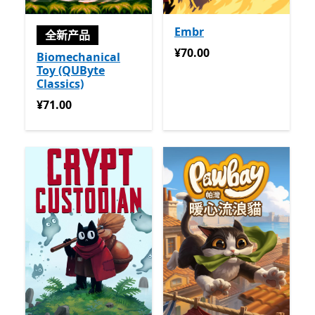
Embr
全新产品
¥70.00
¥70.00
Biomechanical
Toy (QUByte
Classics)
¥71.00
¥71.00