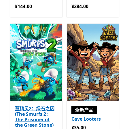
¥144.00
¥284.00
¥144.00
¥284.00
蓝精灵2：绿石之囚
全新产品
(The Smurfs 2 :
Cave Looters
The Prisoner of
the Green Stone)
¥35.00
¥35.00