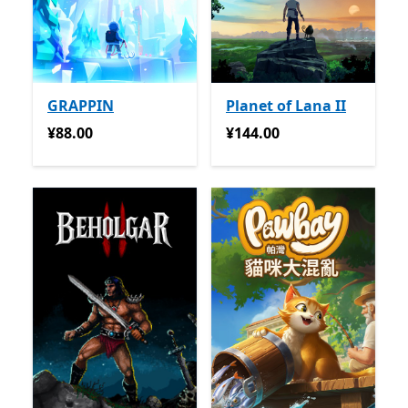
GRAPPIN
Planet of Lana II
¥88.00
¥144.00
¥88.00
¥144.00