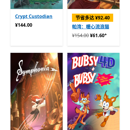
Crypt Custodian
节省多达 ¥92.40
¥144.00
¥144.00
帕湾：暖心流浪猫
+
回到初始状态 ¥154.00 开始 ¥
¥154.00
¥61.60