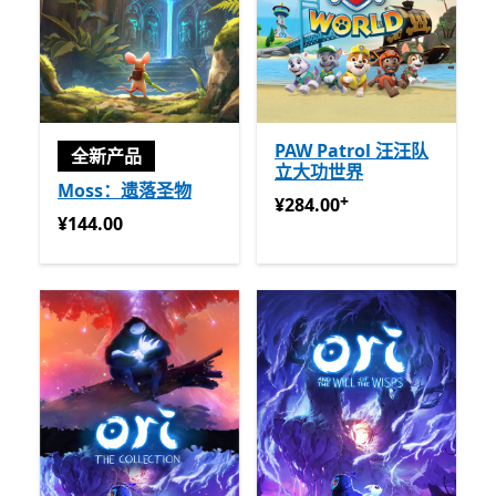
PAW Patrol 汪汪队
全新产品
立大功世界
Moss：遗落圣物
+
¥284.00
提供应用内购买
¥284.00
¥144.00
¥144.00