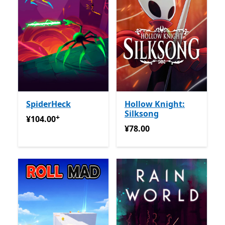
SpiderHeck
Hollow Knight:
Silksong
+
¥104.00
提供应用内购买
¥104.00
¥78.00
¥78.00