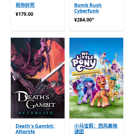
祝你好死
Bomb Rush
Cyberfunk
¥179.00
¥179.00
+
¥284.00
提供应用内购买
¥284.00
Death's Gambit:
小马宝莉：西风高地
Afterlife
谜团