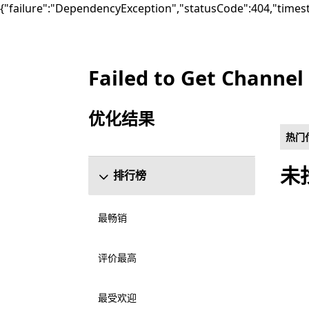
{"failure":"DependencyException","statusCode":404,"times
Failed to Get Channel
列出 Microsoft.com
优化结果
跳过“优化结果”部分
热门
未
排行榜
最畅销
评价最高
最受欢迎