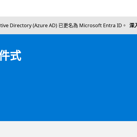
ctive Directory (Azure AD) 已更名為 Microsoft Entra ID。
深
 條件式