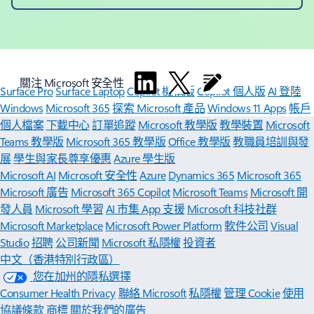
關注 Microsoft 安全性
Surface Pro
Surface Laptop
Copilot 機構版
Copilot 個人版
AI 登陸
Windows
Microsoft 365
探索 Microsoft 產品
Windows 11 Apps
帳戶
個人檔案
下載中心
訂單追蹤
Microsoft 教學版
教學裝置
Microsoft
Teams 教學版
Microsoft 365 教學版
Office 教學版
教職員培訓與發
展
學生與家長尊享優惠
Azure 學生版
Microsoft AI
Microsoft 安全性
Azure
Dynamics 365
Microsoft 365
Microsoft 廣告
Microsoft 365 Copilot
Microsoft Teams
Microsoft 開
發人員
Microsoft 學習
AI 市集 App 支援
Microsoft 科技社群
Microsoft Marketplace
Microsoft Power Platform
軟件公司
Visual
Studio
招聘
公司新聞
Microsoft 私隱權
投資者
中文（香港特別行政區）
您在加州的隱私選擇
Consumer Health Privacy
聯絡 Microsoft
私隱權
管理 Cookie
使用
協議條款
商標
關於我們的廣告