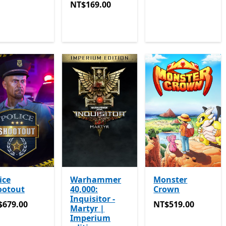
NT$169.00
NT$169.00
ice
Warhammer
Monster
ootout
40,000:
Crown
Inquisitor -
679.00
NT$519.00
$679.00
NT$519.00
Martyr |
Imperium