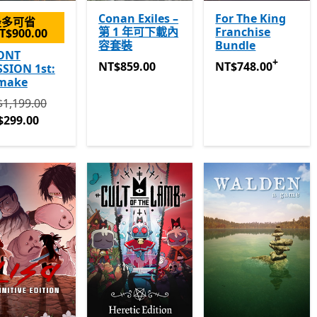
Conan Exiles –
For The King
最多可省
第 1 年可下載內
Franchise
T$900.00
容套裝
Bundle
ONT
+
NT$859.00
NT$748.00
提供應用
NT$859.00
NT$748.00
SION 1st:
make
 NT$1,199.00 現價 NT$299.00
1,199.00
$299.00