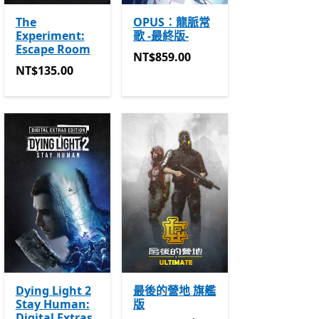
The
OPUS：龍脈常
Experiment:
歌 -最終版-
Escape Room
NT$859.00
NT$859.00
NT$135.00
NT$135.00
Dying Light 2
最後的營地 旗艦
Stay Human:
版
Digital Extras