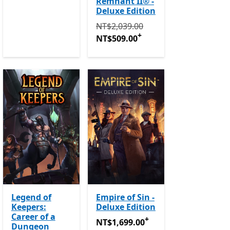
程式內購。
Remnant II® -
Deluxe Edition
原價 NT$2,039.00 現價 NT$509.00
NT$2,039.00
+
NT$509.00
Legend of
Empire of Sin -
Keepers:
Deluxe Edition
Career of a
+
NT$1,699.00
提供應用程式內購。
NT$1,699.00
Dungeon