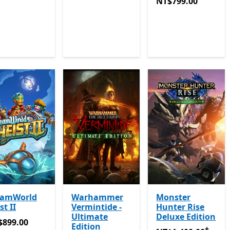
NT$799.00
提供應用
NT$799.00
eamWorld
Warhammer
Monster
st II
Vermintide -
Hunter Rise
Ultimate
Deluxe Edition
899.00
$899.00
Edition
+