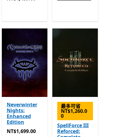
Neverwinter
最多可省
Nights:
NT$1,260.0
0
Enhanced
Edition
SpellForce III
NT$1,699.00
NT$1,699.00
Reforced: