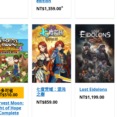
edition
+
NT$1,359.00
提供應用程式內購。
NT$1,359.00
七度荒域：混沌
Lost Eidolons
最多可省
之樹
T$510.00
NT$1,199.00
NT$1,199.00
NT$859.00
NT$859.00
rvest Moon:
ht of Hope
 Complete