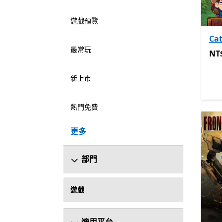
遊戲預覽
Cat
最常玩
NT$
NT
新上市
熱門免費
更多
部門
遊戲