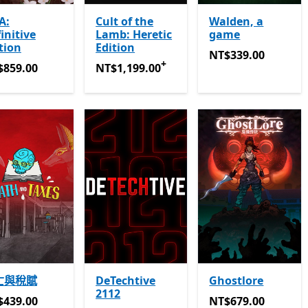
A:
Cult of the
Walden, a
initive
Lamb: Heretic
game
tion
Edition
NT$339.00
NT$339.00
+
859.00
NT$1,199.00
提供應用程式內購。
$859.00
NT$1,199.00
亡與稅賦
DeTechtive
Ghostlore
2112
439.00
NT$679.00
$439.00
NT$679.00