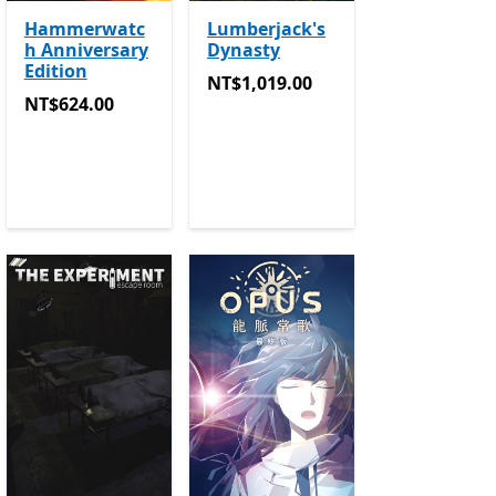
Hammerwatc
Lumberjack's
h Anniversary
Dynasty
Edition
NT$1,019.00
NT$1,019.00
程式內購。
NT$624.00
NT$624.00