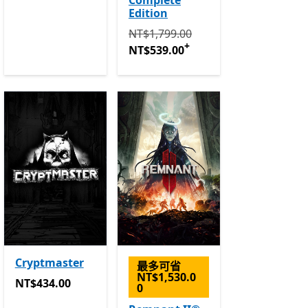
Complete
Edition
原價 NT$1,799.00 現價 NT$539.00
NT$1,799.00
+
NT$539.00
Cryptmaster
最多可省
NT$1,530.0
NT$434.00
NT$434.00
0