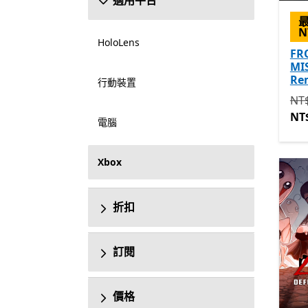
適用平台
N
HoloLens
FR
MIS
Re
行動裝置
原價
NT$
NT
電腦
Xbox
折扣
訂閱
價格