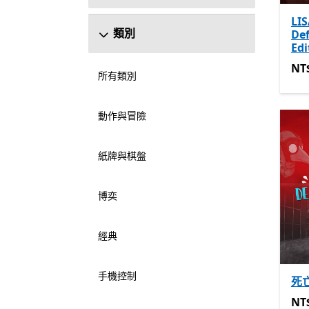
LIS
類別
Def
Edi
NT$
NT
所有類別
動作與冒險
紙牌與棋盤
博奕
經典
手機控制
死
NT$
NT