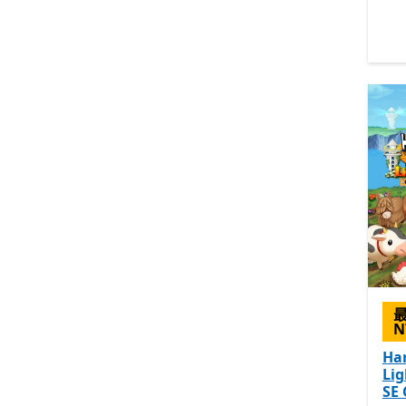
N
Ha
Lig
SE