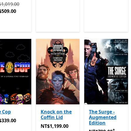
 NT$1,019.00 現價 NT$509.00
1,019.00
$509.00
e Cop
Knock on the
The Surge -
Coffin Lid
Augmented
339.00
$339.00
Edition
NT$1,199.00
NT$1,199.00
+