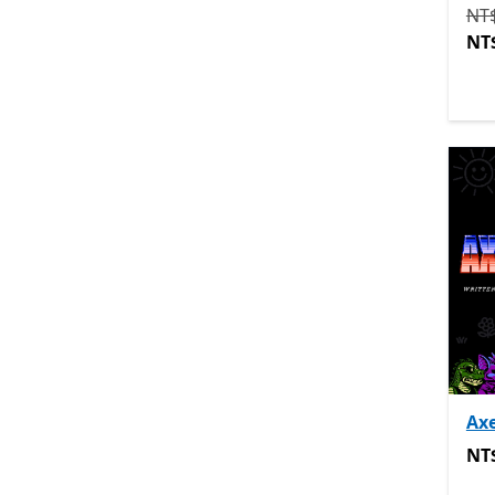
原價
NT$
NT
Ax
NT$
NT