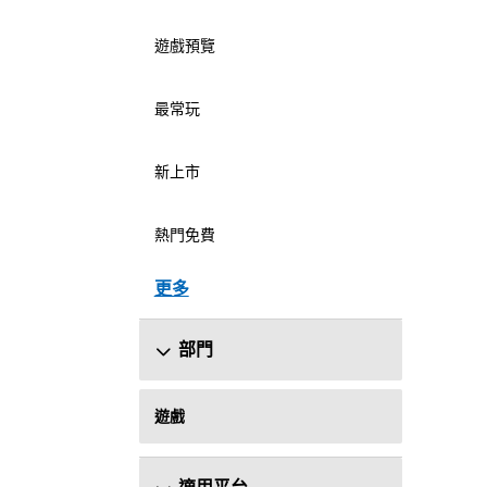
遊戲預覽
最常玩
新上市
熱門免費
更多
部門
遊戲