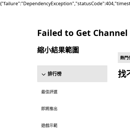
{"failure":"DependencyException","statusCode":404,"times
Failed to Get Channel
上架 Microsoft.com
縮小結果範圍
跳過縮小結果範圍區段
熱門
找
排行榜
最佳評選
即將推出
遊戲示範