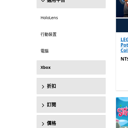
適用平台
HoloLens
行動裝置
LE
Po
Col
電腦
NT$
NT
Xbox
折扣
訂閱
價格