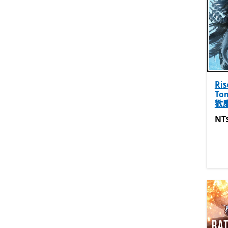
Ris
To
歡慶
NT$
NT