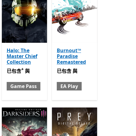
Halo: The
Burnout™
Master Chief
Paradise
Collection
Remastered
用程式內購。
+
已包含 與 Game Pass
提供應用程式內購。
已包含 與 EA Play
已包含
與
已包含
與
Game Pass
EA Play