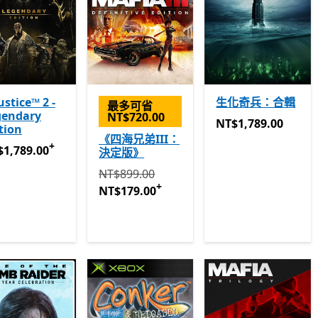
ustice™ 2 -
生化奇兵：合輯
最多可省
gendary
NT$720.00
NT$1,789.00
NT$1,789.00
tion
《四海兄弟III：
+
1,789.00
提供應用程式內購。
1,789.00
決定版》
原價 NT$899.00 現價 NT$179.00
提供應用
NT$899.00
+
NT$179.00