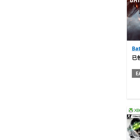
Bat
已包
已
E