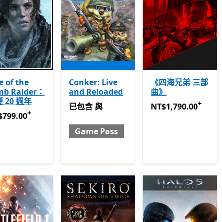
e of the
Conker: Live
《四海兄弟 三部
mb Raider：
and Reloaded
曲》
 20 週年
+
已包含 與 Game Pass
NT$1,790.00
提供應
已包含
與
NT$1,790.00
+
799.00
提供應用程式內購。
$799.00
Game Pass