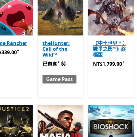
ime Rancher
theHunter:
《中土世界™：
Call of the
戰爭之影™》終
+
339.00
提供應用程式內購。
$339.00
Wild™
極版
+
+
已包含 與 Game Pass
提供應用程式內購。
NT$1,799.00
提供應
已包含
與
NT$1,799.00
Game Pass