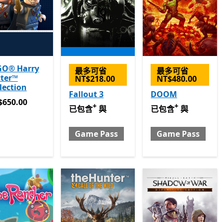
GO® Harry
最多可省
最多可省
tter™
NT$218.00
NT$480.00
lection
Fallout 3
DOOM
650.00
$650.00
+
+
已包含 與 Game Pass
提供應用程式內購。
已包含 與 Game Pa
已包含
與
已包含
與
Game Pass
Game Pass