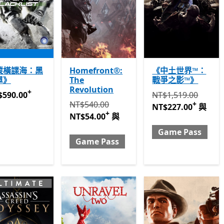
縱橫諜海：黑
Homefront®:
《中土世界™：
單》
The
戰爭之影™》
Revolution
+
590.00
提供應用程式內購。
原價 NT$1,519.00 
$590.00
NT$1,519.00
原價 NT$540.00 現價 NT$54.00 與 Game P
NT$540.00
+
NT$227.00
與
+
NT$54.00
與
Game Pass
Game Pass