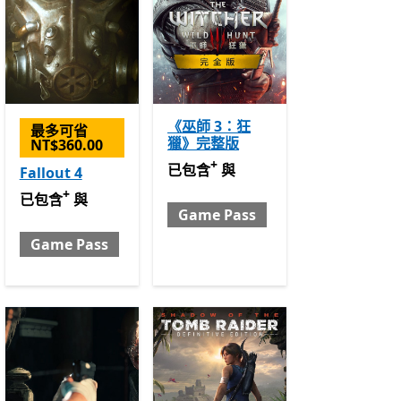
《巫師 3：狂
最多可省
獵》完整版
NT$360.00
+
已包含 與 Game Pass
提供應用程式
已包含
與
Fallout 4
用程式內購。
+
已包含 與 Game Pass
提供應用程式內購。
已包含
與
Game Pass
Game Pass