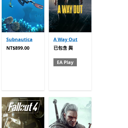
Subnautica
A Way Out
NT$899.00
已包含 與 EA Play
NT$899.00
已包含
與
EA Play
ss
提供應用程式內購。