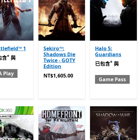
tlefield™ 1
Sekiro™:
Halo 5:
Shadows Die
Guardians
+
含 與 EA Play
提供應用程式內購。
包含
與
Twice - GOTY
+
已包含 與 Game Pa
已包含
與
Edition
A Play
NT$1,605.00
NT$1,605.00
Game Pass