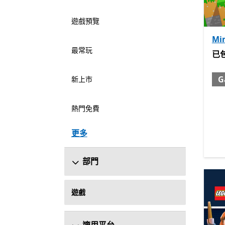
遊戲預覽
Min
最常玩
已包
已
G
新上市
熱門免費
更多
部門
遊戲