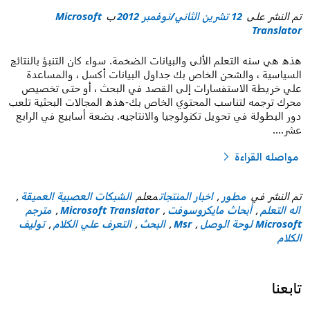
تم النشر على
12 تشرين الثاني/نوفمبر 2012
ب
Microsoft
Translator
هذه هي سنه التعلم الألى والبيانات الضخمة. سواء كان التنبؤ بالنتائج
السياسية ، والشحن الخاص بك جداول البيانات أكسل ، والمساعدة
علي خريطة الاستفسارات إلى القصد في البحث ، أو حتى تخصيص
محرك ترجمه لتناسب المحتوي الخاص بك-هذه المجالات البحثية تلعب
دور البطولة في تحويل تكنولوجيا والانتاجيه. بضعة أسابيع في الرابع
عشر
....
مواصله القراءة
"اختراقات في ترجمه الكلام من فرق البحث لدينا"
تم النشر في
مطور
,
اخبار المنتجات
معلم
الشبكات العصبية العميقة
,
اله التعلم
,
أبحاث مايكروسوفت
,
Microsoft Translator
,
مترجم
Microsoft لوحة الوصل
,
Msr
,
البحث
,
التعرف علي الكلام
,
توليف
الكلام
تابعنا