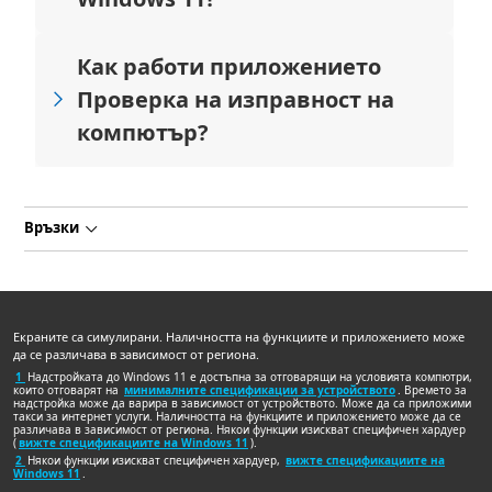
Как работи приложението
Проверка на изправност на
компютър?
Връзки
Екраните са симулирани. Наличността на функциите и приложението може
да се различава в зависимост от региона.
1
Надстройката до Windows 11 е достъпна за отговарящи на условията компютри,
които отговарят на
минималните спецификации за устройството
. Времето за
надстройка може да варира в зависимост от устройството. Може да са приложими
такси за интернет услуги. Наличността на функциите и приложението може да се
различава в зависимост от региона. Някои функции изискват специфичен хардуер
(
вижте спецификациите на Windows 11
).
2
Някои функции изискват специфичен хардуер,
вижте спецификациите на
Windows 11
.