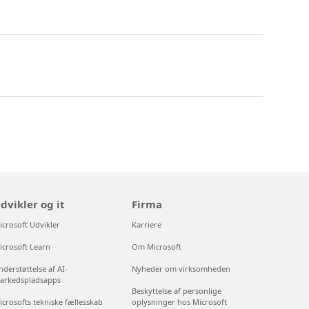
dvikler og it
Firma
icrosoft Udvikler
Karriere
icrosoft Learn
Om Microsoft
derstøttelse af AI-
Nyheder om virksomheden
arkedspladsapps
Beskyttelse af personlige
icrosofts tekniske fællesskab
oplysninger hos Microsoft