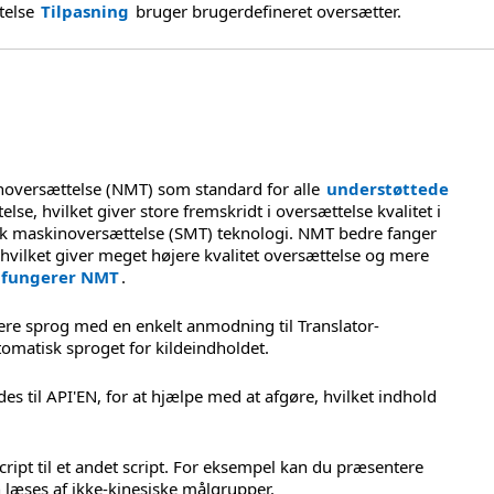
telse
Tilpasning
bruger brugerdefineret oversætter.
oversættelse (NMT) som standard for alle
understøttede
se, hvilket giver store fremskridt i oversættelse kvalitet i
tisk maskinoversættelse (SMT) teknologi. NMT bedre fanger
hvilket giver meget højere kvalitet oversættelse og mere
 fungerer NMT
.
lere sprog med en enkelt anmodning til Translator-
tomatisk sproget for kildeindholdet.
es til API'EN, for at hjælpe med at afgøre, hvilket indhold
ript til et andet script. For eksempel kan du præsentere
an læses af ikke-kinesiske målgrupper.