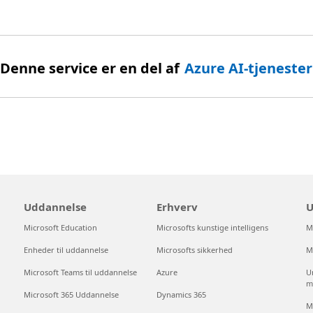
Denne service er en del af
Azure AI-tjenester
Uddannelse
Erhverv
U
Microsoft Education
Microsofts kunstige intelligens
M
Enheder til uddannelse
Microsofts sikkerhed
M
Microsoft Teams til uddannelse
Azure
Un
m
Microsoft 365 Uddannelse
Dynamics 365
M