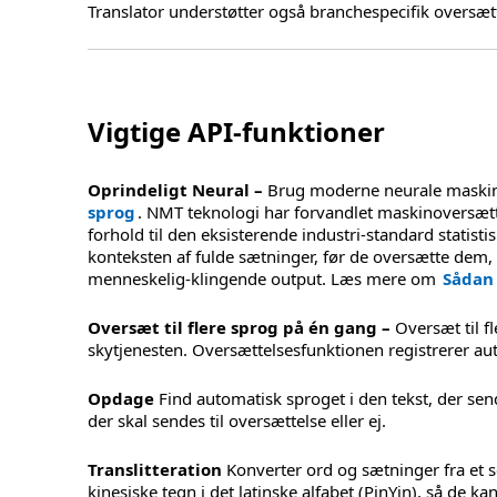
Translator understøtter også branchespecifik oversæt
Vigtige API-funktioner
Oprindeligt Neural –
Brug moderne neurale maskin
sprog
. NMT teknologi har forvandlet maskinoversættel
forhold til den eksisterende industri-standard statis
konteksten af fulde sætninger, før de oversætte dem, 
menneskelig-klingende output. Læs mere om
Sådan
Oversæt til flere sprog på én gang –
Oversæt til f
skytjenesten. Oversættelsesfunktionen registrerer au
Opdage
Find automatisk sproget i den tekst, der send
der skal sendes til oversættelse eller ej.
Translitteration
Konverter ord og sætninger fra et sc
kinesiske tegn i det latinske alfabet (PinYin), så de k