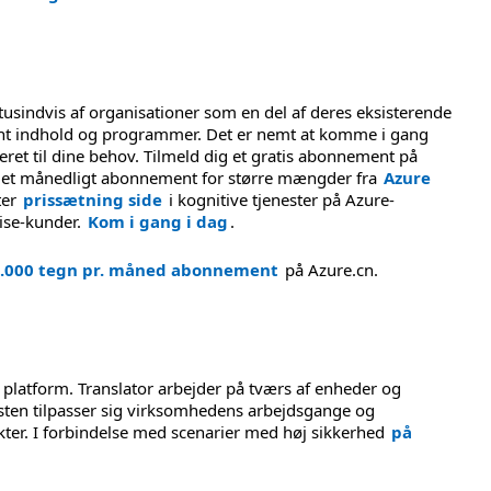
 tusindvis af organisationer som en del af deres eksisterende
ternt indhold og programmer. Det er nemt at komme i gang
eret til dine behov. Tilmeld dig et gratis abonnement på
øb et månedligt abonnement for større mængder fra
Azure
ter
prissætning side
i kognitive tjenester på Azure-
rise-kunder.
Kom i gang i dag
.
00.000 tegn pr. måned abonnement
på Azure.cn.
r platform. Translator arbejder på tværs af enheder og
nesten tilpasser sig virksomhedens arbejdsgange og
ter. I forbindelse med scenarier med høj sikkerhed
på