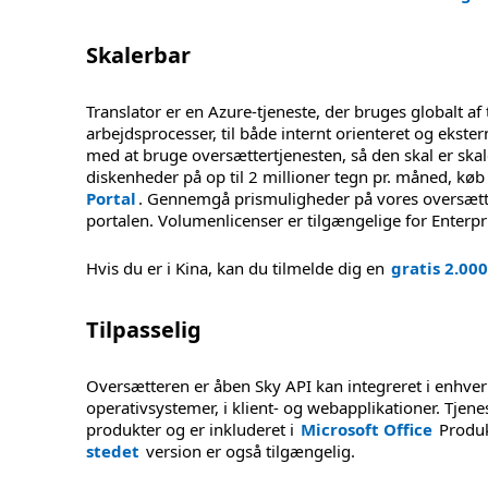
Skalerbar
Translator er en Azure-tjeneste, der bruges globalt af
arbejdsprocesser, til både internt orienteret og eks
med at bruge oversættertjenesten, så den skal er skal
diskenheder på op til 2 millioner tegn pr. måned, k
Portal
. Gennemgå prismuligheder på vores oversæt
portalen. Volumenlicenser er tilgængelige for Enterp
Hvis du er i Kina, kan du tilmelde dig en
gratis 2.0
Tilpasselig
Oversætteren er åben
Sky
API kan
integreret i enhve
operativsystemer, i klient- og webapplikationer. Tje
produkter og er inkluderet i
Microsoft Office
Produk
stedet
version er også tilgængelig.