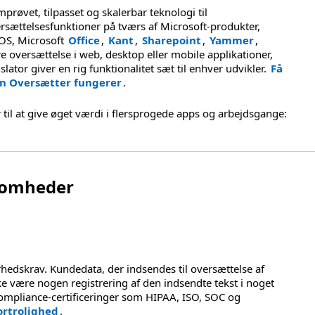
prøvet, tilpasset og skalerbar teknologi til
rsættelsesfunktioner på tværs af Microsoft-produkter,
iOS, Microsoft
Office
,
Kant
,
Sharepoint
,
Yammer
,
re oversættelse i web, desktop eller mobile applikationer,
ator giver en rig funktionalitet sæt til enhver udvikler.
Få
an Oversætter fungerer
.
 til at give øget værdi i flersprogede apps og arbejdsgange:
ksomheder
rhedskrav. Kundedata, der indsendes til oversættelse af
ikke være nogen registrering af den indsendte tekst i noget
compliance-certificeringer som HIPAA, ISO, SOC og
ortrolighed
.