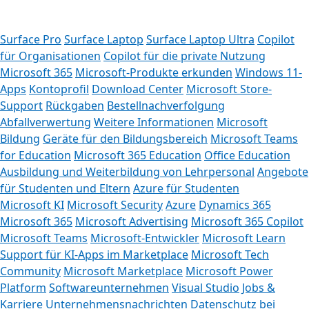
Surface Pro
Surface Laptop
Surface Laptop Ultra
Copilot
für Organisationen
Copilot für die private Nutzung
Microsoft 365
Microsoft-Produkte erkunden
Windows 11-
Apps
Kontoprofil
Download Center
Microsoft Store-
Support
Rückgaben
Bestellnachverfolgung
Abfallverwertung
Weitere Informationen
Microsoft
Bildung
Geräte für den Bildungsbereich
Microsoft Teams
for Education
Microsoft 365 Education
Office Education
Ausbildung und Weiterbildung von Lehrpersonal
Angebote
für Studenten und Eltern
Azure für Studenten
Microsoft KI
Microsoft Security
Azure
Dynamics 365
Microsoft 365
Microsoft Advertising
Microsoft 365 Copilot
Microsoft Teams
Microsoft-Entwickler
Microsoft Learn
Support für KI-Apps im Marketplace
Microsoft Tech
K
Community
Microsoft Marketplace
Microsoft Power
Platform
Softwareunternehmen
Visual Studio
Jobs &
Der
Karriere
Unternehmensnachrichten
Datenschutz bei