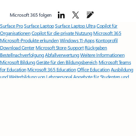
Microsoft 365 folgen
Surface Pro
Surface Laptop
Surface Laptop Ultra
Copilot für
Organisationen
Copilot für die private Nutzung
Microsoft 365
Microsoft-Produkte erkunden
Windows 11-Apps
Kontoprofil
Download Center
Microsoft Store-Support
Rückgaben
Bestellnachverfolgung
Abfallverwertung
Weitere Informationen
Microsoft Bildung
Geräte für den Bildungsbereich
Microsoft Teams
for Education
Microsoft 365 Education
Office Education
Ausbildung
und Weiterbildung von Lehrpersonal
Angebote für Studenten und
Eltern
Azure für Studenten
Microsoft KI
Microsoft Security
Azure
Dynamics 365
Microsoft 365
Microsoft Advertising
Microsoft 365 Copilot
Microsoft Teams
Microsoft-Entwickler
Microsoft Learn
Support für KI-Apps im
Marketplace
Microsoft Tech Community
Microsoft Marketplace
Microsoft Power Platform
Softwareunternehmen
Visual Studio
Jobs
& Karriere
Unternehmensnachrichten
Datenschutz bei Microsoft
Investoren