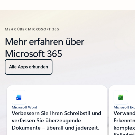
Zurück zum Abschnitt „Ressourcen“
MEHR ÜBER MICROSOFT 365
Mehr erfahren über
Microsoft 365
Alle Apps erkunden
Folie 1 von 7 wird angezeigt
Microsoft Word
Microsoft Exc
Verbessern Sie Ihren Schreibstil und
Verwande
verfassen Sie überzeugende
Erkenntn
Dokumente – überall und jederzeit.
komplexe
Kalkulat