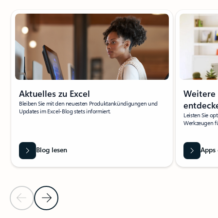
Folie 1 von 5 wird angezeigt
Aktuelles zu Excel
Weitere
Bleiben Sie mit den neuesten Produktankündigungen und
entdeck
Updates im Excel-Blog stets informiert.
Leisten Sie opt
Werkzeugen fü
Blog lesen
Apps 
Vorherige Folie
Nächste Folie