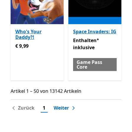
Who's Your
Space Invaders: IG
Daddy?!
+
Enthalten inklusive Game 
Enthalten
€ 9,99
€ 9,99
inklusive
Game Pass
Core
Artikel 1 – 50 von 13142 Artikeln
Artikel 1 – 50 von 13142 Artikeln
Zurück
1
Weiter