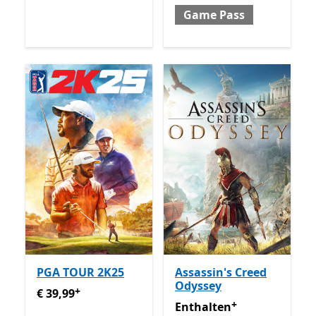
Game Pass
PGA TOUR 2K25
Assassin's Creed
Odyssey
+
€ 39,99
Enthält In-App-Käufe
€ 39,99
+
Enthalten inklusive Game 
Enthalten