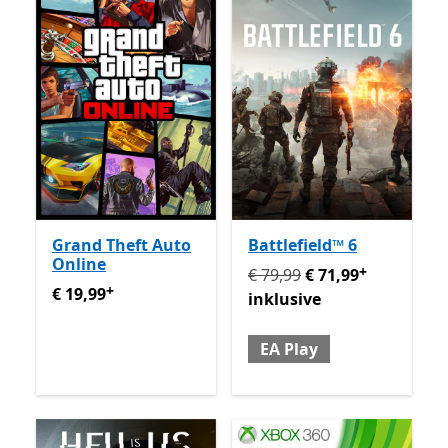
Grand Theft Auto
Battlefield™ 6
Online
+
Ursprünglich € 79,99 jetzt 
€ 79,99
€ 71,99
+
€ 19,99
Enthält In-App-Käufe
€ 19,99
inklusive
EA Play