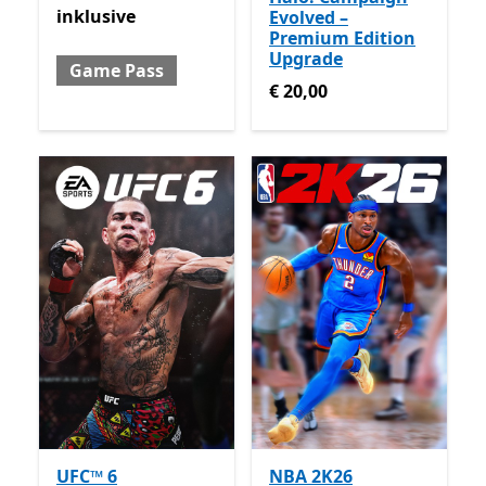
inklusive
Evolved –
Premium Edition
Upgrade
Game Pass
€ 20,00
€ 20,00
UFC™ 6
NBA 2K26