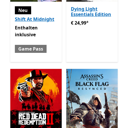
Dying Light
Neu
Essentials Edition
Shift At Midnight
+
€ 24,99
Enthält In-App-Käu
€ 24,99
Enthalten inklusive Game Pass
Enthalten
inklusive
Game Pass