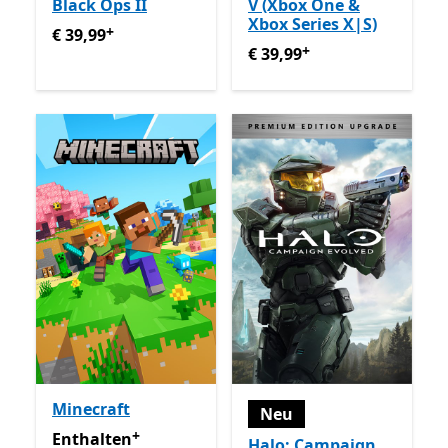
Black Ops II
V (Xbox One &
Xbox Series X|S)
+
€ 39,99
Enthält In-App-Käufe
€ 39,99
+
€ 39,99
Enthält In-App-Käu
€ 39,99
Minecraft
Neu
+
Enthalten inklusive Game Pass
Enthält In-App-Käufe
Enthalten
Halo: Campaign