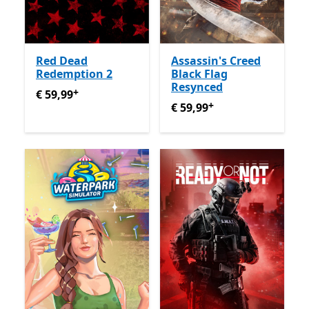
Red Dead
Assassin's Creed
Redemption 2
Black Flag
Resynced
+
€ 59,99
Enthält In-App-Käufe
€ 59,99
+
€ 59,99
Enthält In-App-Käu
€ 59,99