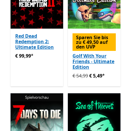
Red Dead
Sparen Sie bis
Redemption 2:
zu € 49,50 auf
den UVP
Ultimate Edition
+
€ 99,99
Enthält In-App-Käufe
€ 99,99
Golf With Your
Friends - Ultimate
Edition
+
Ursprünglich € 54,99 jetzt 
€ 54,99
€ 5,49