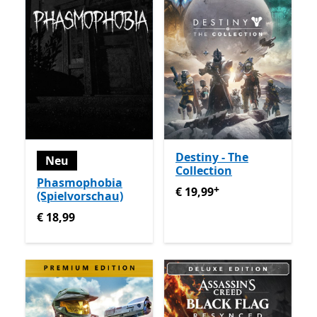
Destiny - The
Neu
Collection
Phasmophobia
+
€ 19,99
Enthält In-App-Käu
€ 19,99
(Spielvorschau)
€ 18,99
€ 18,99