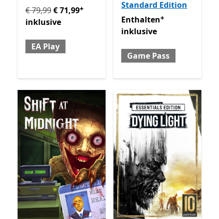
Standard Edition
+
Ursprünglich € 79,99 jetzt € 71,99 inklusive EA Play
En
€ 79,99
€ 71,99
+
Enthalten inklusive Game 
Enthalten
inklusive
inklusive
EA Play
Game Pass