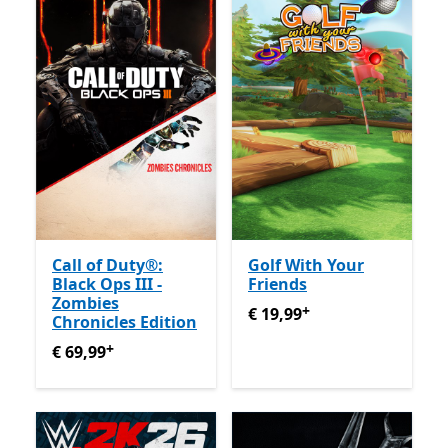
Call of Duty®:
Golf With Your
Black Ops III -
Friends
Zombies
+
€ 19,99
Enthält In-App-Käu
€ 19,99
Chronicles Edition
+
€ 69,99
Enthält In-App-Käufe
€ 69,99