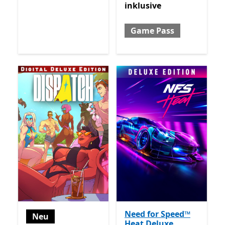
inklusive
Game Pass
Need for Speed™
Neu
Heat Deluxe