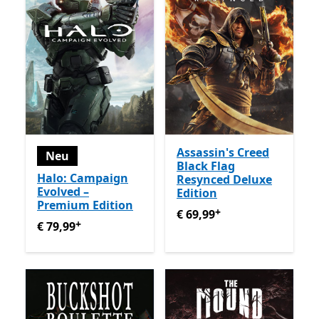
Assassin's Creed
Neu
Black Flag
Halo: Campaign
Resynced Deluxe
Evolved –
Edition
Premium Edition
+
€ 69,99
Enthält In-App-Käu
€ 69,99
+
€ 79,99
Enthält In-App-Käufe
€ 79,99