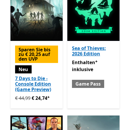
Sea of Thieves:
Sparen Sie bis
2026 Edition
zu € 20,25 auf
den UVP
+
Enthalten inklusive Game 
Enthalten
Neu
inklusive
7 Days to Die -
Console Edition
Game Pass
(Game Preview)
+
Ursprünglich € 44,99 jetzt € 24,74
Enthält In-App-Käu
€ 44,99
€ 24,74