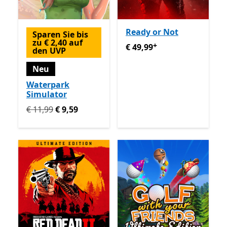
Ready or Not
Sparen Sie bis
zu € 2,40 auf
+
€ 49,99
Enthält In-App-Käu
€ 49,99
den UVP
Neu
Waterpark
Simulator
Ursprünglich € 11,99 jetzt € 9,59
€ 11,99
€ 9,59