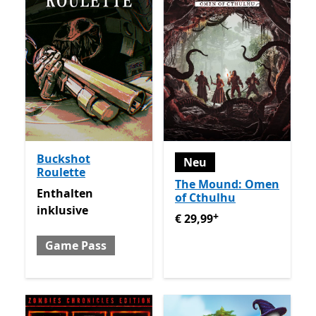
Buckshot
Neu
Roulette
The Mound: Omen
Enthalten inklusive Game Pass
Enthalten
of Cthulhu
inklusive
+
€ 29,99
Enthält In-App-Käu
€ 29,99
Game Pass