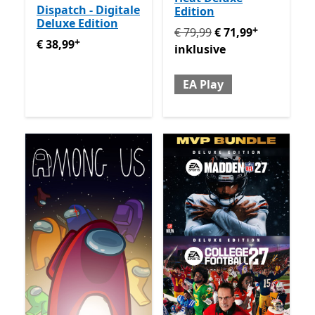
Dispatch - Digitale
Edition
Deluxe Edition
+
Ursprünglich € 79,99 jetzt 
€ 79,99
€ 71,99
+
€ 38,99
Enthält In-App-Käufe
€ 38,99
inklusive
EA Play