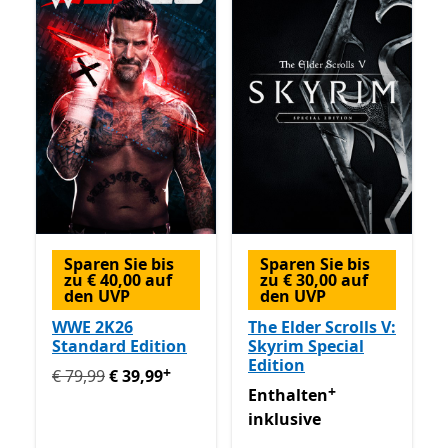
Sparen Sie bis
Sparen Sie bis
zu € 40,00 auf
zu € 30,00 auf
den UVP
den UVP
WWE 2K26
The Elder Scrolls V:
Standard Edition
Skyrim Special
Edition
+
Ursprünglich € 79,99 jetzt € 39,99
Enthält In-App-Käu
€ 79,99
€ 39,99
+
Enthalten inklusive Game 
Enthalten
inklusive