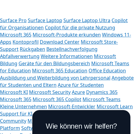
Surface Pro
Surface Laptop
Surface Laptop Ultra
Copilot
für Organisationen
Copilot für die private Nutzung
Microsoft 365
Microsoft-Produkte erkunden
Windows 11-
Apps
Kontoprofil
Download Center
Microsoft Store-
Support
Rückgaben
Bestellnachverfolgung
Abfallverwertung
Weitere Informationen
Microsoft
Bildung
Geräte für den Bildungsbereich
Microsoft Teams
for Education
Microsoft 365 Education
Office Education
Ausbildung und Weiterbildung von Lehrpersonal
Angebote
für Studenten und Eltern
Azure für Studenten
Microsoft KI
Microsoft Security
Azure
Dynamics 365
Microsoft 365
Microsoft 365 Copilot
Microsoft Teams
Kleine Unternehmen
Microsoft-Entwickler
Microsoft Learn
Support für KI-Apps im Marketplace
Microsoft Tech
Community
Microsoft Marketplace
Microsoft Power
Wie können wir helfen?
Platform
Softwareunternehmen
Visual Studio
Jobs &