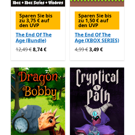
Sparen Sie bis
Sparen Sie bis
zu 3,75 € auf
zu 1,50 € auf
den UVP
den UVP
The End Of The
The End Of The
Age (Bundle)
Age (XBOX SERIES)
Ursprünglich 12,49 € jetzt 8,74 €
Ursprünglich 4,99 € jetzt 3
12,49 €
8,74 €
4,99 €
3,49 €