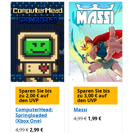
Sparen Sie bis
Sparen Sie bis
zu 2,00 € auf
zu 3,00 € auf
den UVP
den UVP
ComputerHead:
Massi
Springloaded
Ursprünglich 4,99 € jetzt 1
4,99 €
1,99 €
(Xbox One)
Ursprünglich 4,99 € jetzt 2,99 €
4,99 €
2,99 €