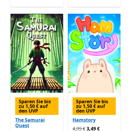
Sparen Sie bis
Sparen Sie bis
zu 1,50 € auf
zu 1,50 € auf
den UVP
den UVP
The Samurai
Hamstory
Quest
Ursprünglich 4,99 € jetzt 3
4,99 €
3,49 €