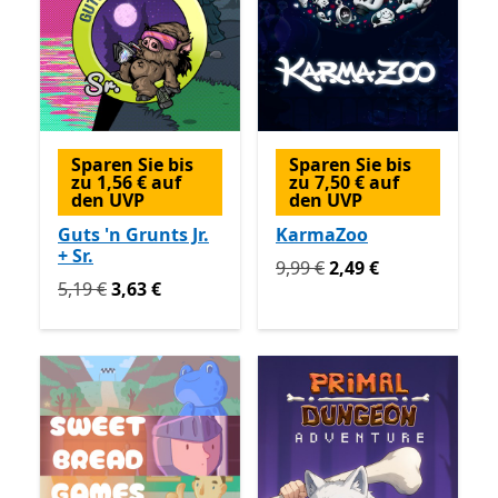
Sparen Sie bis
Sparen Sie bis
zu 1,56 € auf
zu 7,50 € auf
den UVP
den UVP
Guts 'n Grunts Jr.
KarmaZoo
+ Sr.
Ursprünglich 9,99 € jetzt 2
9,99 €
2,49 €
Ursprünglich 5,19 € jetzt 3,63 €
5,19 €
3,63 €