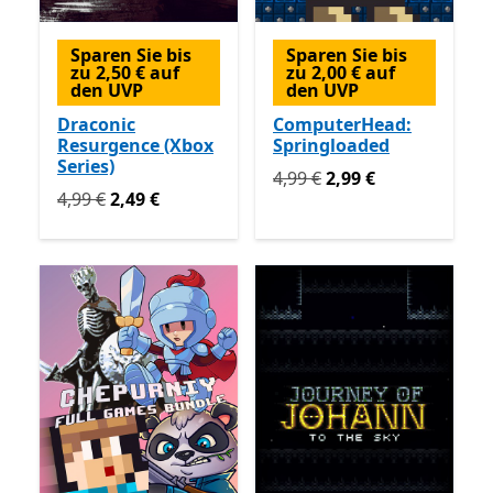
Sparen Sie bis
Sparen Sie bis
zu 2,50 € auf
zu 2,00 € auf
den UVP
den UVP
Draconic
ComputerHead:
Resurgence (Xbox
Springloaded
Series)
Ursprünglich 4,99 € jetzt 2
4,99 €
2,99 €
Ursprünglich 4,99 € jetzt 2,49 €
4,99 €
2,49 €