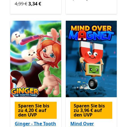
Ursprünglich 4,99 € jetzt 3,34 €
4,99 €
3,34 €
Sparen Sie bis
Sparen Sie bis
zu 4,20 € auf
zu 3,96 € auf
den UVP
den UVP
Ginger - The Tooth
Mind Over