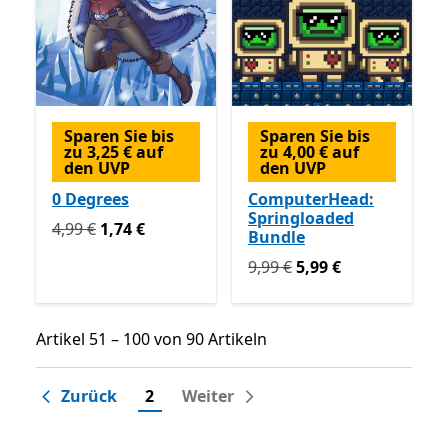
Sparen Sie bis
Sparen Sie bis
zu 3,25 € auf
zu 4,00 € auf
den UVP
den UVP
0 Degrees
ComputerHead:
Springloaded
Ursprünglich 4,99 € jetzt 1,74 €
4,99 €
1,74 €
Bundle
Ursprünglich 9,99 € jetzt 5
9,99 €
5,99 €
Artikel 51 – 100 von 90 Artikeln
Artikel 51 – 100 von 90 Artikeln
Zurück
2
Weiter