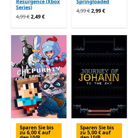
Resurgence (Xbox
Springloaded
Series)
Ursprünglich 4,99 € jetzt 2
4,99 €
2,99 €
Ursprünglich 4,99 € jetzt 2,49 €
4,99 €
2,49 €
Sparen Sie bis
Sparen Sie bis
zu 6,00 € auf
zu 5,00 € auf
den UVP
den UVP