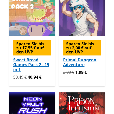
Sparen Sie bis
Sparen Sie bis
zu 17,55 € auf
zu 2,00 € auf
den UVP
den UVP
Sweet Bread
Primal Dungeon
Games Pack 2 - 15
Adventure
in 1
Ursprünglich 3,99 € jetzt 1
3,99 €
1,99 €
Ursprünglich 58,49 € jetzt 40,94 €
58,49 €
40,94 €