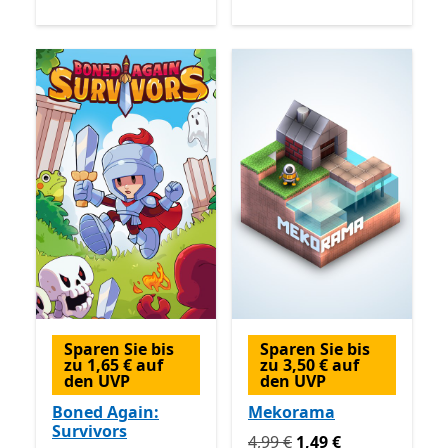
Sparen Sie bis
Sparen Sie bis
zu 1,65 € auf
zu 3,50 € auf
den UVP
den UVP
Boned Again:
Mekorama
Survivors
Ursprünglich 4,99 € jetzt 1
4,99 €
1,49 €