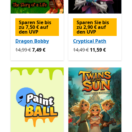
Sparen Sie bis
Sparen Sie bis
zu 7,50 € auf
zu 2,90 € auf
den UVP
den UVP
Dragon Bobby
Cryptical Path
Ursprünglich 14,99 € jetzt 7,49 €
Ursprünglich 14,49 € jetzt 
14,99 €
7,49 €
14,49 €
11,59 €