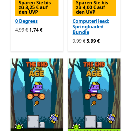
Sparen Sie bis
Sparen Sie bis
zu 3,25 € auf
zu 4,00 € auf
den UVP
den UVP
0 Degrees
ComputerHead:
Springloaded
Ursprünglich 4,99 € jetzt 1,74 €
4,99 €
1,74 €
Bundle
Ursprünglich 9,99 € jetzt 5
9,99 €
5,99 €