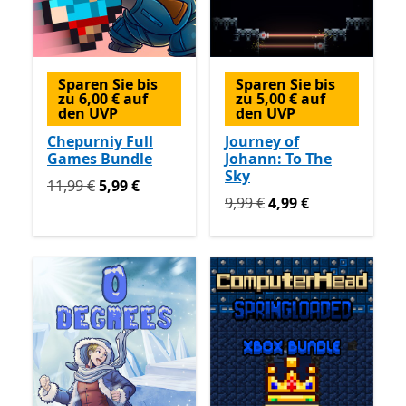
Sparen Sie bis
Sparen Sie bis
zu 6,00 € auf
zu 5,00 € auf
den UVP
den UVP
Chepurniy Full
Journey of
Games Bundle
Johann: To The
Sky
Ursprünglich 11,99 € jetzt 5,99 €
11,99 €
5,99 €
Ursprünglich 9,99 € jetzt 4
9,99 €
4,99 €