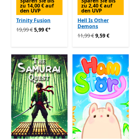
Sparen Sie bis
Sparen Sie bis
zu 14,00 € auf
zu 2,40 € auf
den UVP
den UVP
Trinity Fusion
Hell Is Other
Demons
+
Ursprünglich 19,99 € jetzt 5,99 €
Enthält In-App-Käuf
19,99 €
5,99 €
Ursprünglich 11,99 € jetzt 
11,99 €
9,59 €