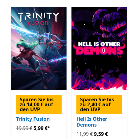
Sparen Sie bis
Sparen Sie bis
zu 14,00 € auf
zu 2,40 € auf
den UVP
den UVP
Trinity Fusion
Hell Is Other
Demons
+
Ursprünglich 19,99 € jetzt 5,99 €
Enthält In-App-Käuf
19,99 €
5,99 €
Ursprünglich 11,99 € jetzt 
11,99 €
9,59 €