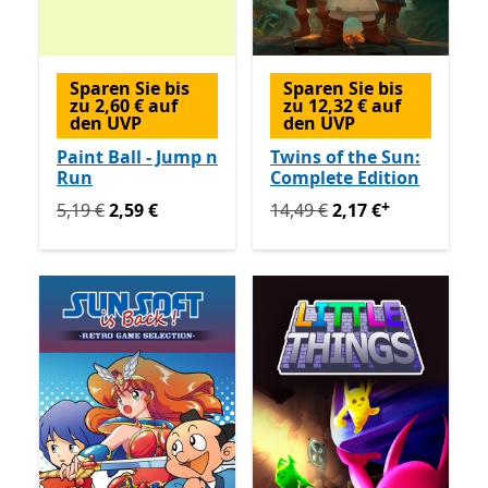
Sparen Sie bis
Sparen Sie bis
zu 2,60 € auf
zu 12,32 € auf
den UVP
den UVP
Paint Ball - Jump n
Twins of the Sun:
Run
Complete Edition
+
Ursprünglich 5,19 € jetzt 2,59 €
Ursprünglich 14,49 € jetzt 
5,19 €
2,59 €
14,49 €
2,17 €