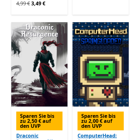
Ursprünglich 4,99 € jetzt 3,49 €
4,99 €
3,49 €
Sparen Sie bis
Sparen Sie bis
zu 2,50 € auf
zu 2,00 € auf
den UVP
den UVP
Draconic
ComputerHead: