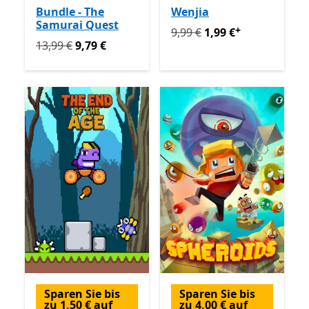
Bundle - The
Wenjia
Samurai Quest
+
Ursprünglich 9,99 € jetzt 1
9,99 €
1,99 €
Ursprünglich 13,99 € jetzt 9,79 €
13,99 €
9,79 €
Sparen Sie bis
Sparen Sie bis
zu 1,50 € auf
zu 4,00 € auf