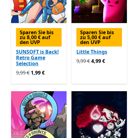
Sparen Sie bis
Sparen Sie bis
zu 8,00 € auf
zu 5,00 € auf
den UVP
den UVP
SUNSOFT is Back!
Little Things
Retro Game
Ursprünglich 9,99 € jetzt 4
9,99 €
4,99 €
Selection
Ursprünglich 9,99 € jetzt 1,99 €
9,99 €
1,99 €