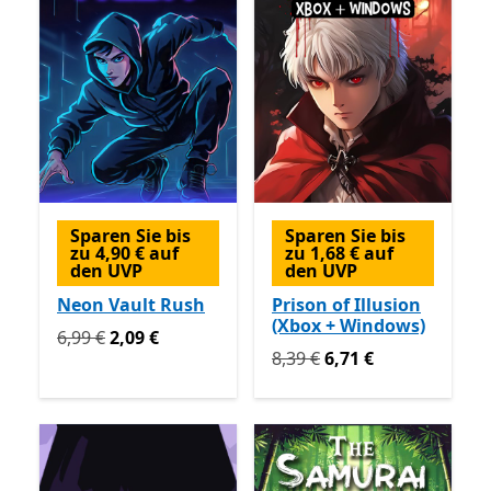
Sparen Sie bis
Sparen Sie bis
zu 4,90 € auf
zu 1,68 € auf
den UVP
den UVP
Neon Vault Rush
Prison of Illusion
(Xbox + Windows)
Ursprünglich 6,99 € jetzt 2,09 €
6,99 €
2,09 €
Ursprünglich 8,39 € jetzt 6
8,39 €
6,71 €