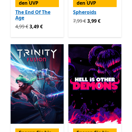
den UVP
den UVP
The End Of The
Spheroids
Age
Ursprünglich 7,99 € jetzt 3
7,99 €
3,99 €
Ursprünglich 4,99 € jetzt 3,49 €
4,99 €
3,49 €