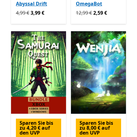
Abyssal Drift
OmegaBot
Ursprünglich 4,99 € jetzt 3,99 €
Ursprünglich 12,99 € jetzt 
4,99 €
3,99 €
12,99 €
2,59 €
Sparen Sie bis
Sparen Sie bis
zu 4,20 € auf
zu 8,00 € auf
den UVP
den UVP