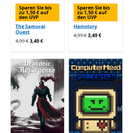
Sparen Sie bis
Sparen Sie bis
zu 1,50 € auf
zu 1,50 € auf
den UVP
den UVP
The Samurai
Hamstory
Quest
Ursprünglich 4,99 € jetzt 3
4,99 €
3,49 €
Ursprünglich 4,99 € jetzt 3,49 €
4,99 €
3,49 €