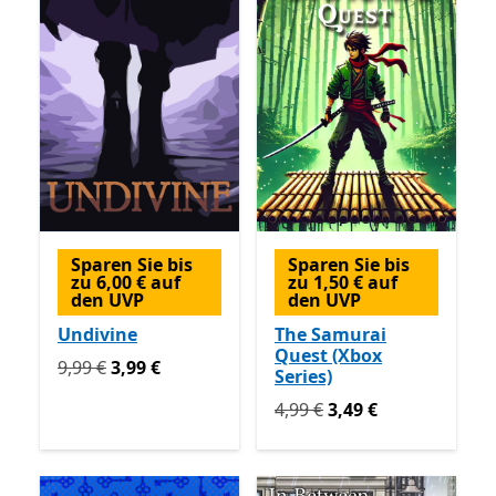
Sparen Sie bis
Sparen Sie bis
zu 6,00 € auf
zu 1,50 € auf
den UVP
den UVP
Undivine
The Samurai
Quest (Xbox
Ursprünglich 9,99 € jetzt 3,99 €
9,99 €
3,99 €
Series)
Ursprünglich 4,99 € jetzt 3
4,99 €
3,49 €