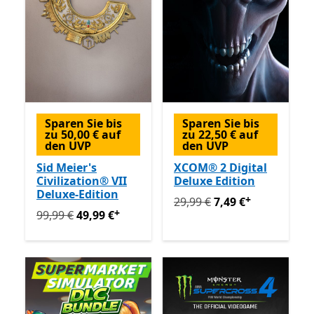
Sparen Sie bis
Sparen Sie bis
zu 50,00 € auf
zu 22,50 € auf
den UVP
den UVP
Sid Meier's
XCOM® 2 Digital
Civilization® VII
Deluxe Edition
Deluxe-Edition
+
Ursprünglich 29,99 € jetzt 
29,99 €
7,49 €
+
Ursprünglich 99,99 € jetzt 49,99 €
Enthält In-App-Käu
99,99 €
49,99 €