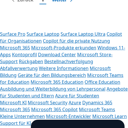
Surface Pro
Surface Laptop
Surface Laptop Ultra
Copilot
für Organisationen
Copilot für die private Nutzung
Microsoft 365
Microsoft-Produkte erkunden
Windows 11-
Apps
Kontoprofil
Download Center
Microsoft Store-
Support
Rückgaben
Bestellnachverfolgung
Abfallverwertung
Weitere Informationen
Microsoft
Bildung
Geräte für den Bildungsbereich
Microsoft Teams
for Education
Microsoft 365 Education
Office Education
Ausbildung und Weiterbildung von Lehrpersonal
Angebote
für Studenten und Eltern
Azure für Studenten
Microsoft KI
Microsoft Security
Azure
Dynamics 365
Microsoft 365
Microsoft 365 Copilot
Microsoft Teams
Kleine Unternehmen
Microsoft-Entwickler
Microsoft Learn
Support für KI-Apps im Marketplace
Microsoft Tech