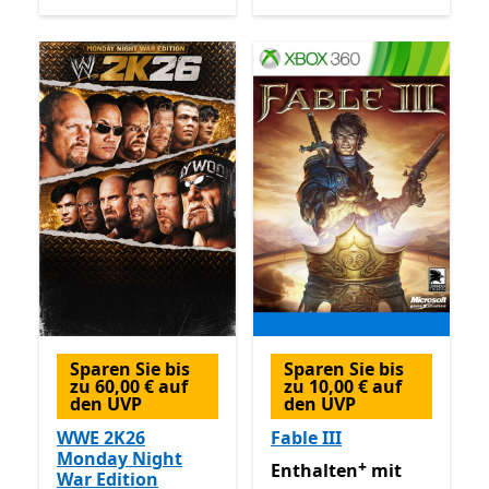
Sparen Sie bis
Sparen Sie bis
zu 60,00 € auf
zu 10,00 € auf
den UVP
den UVP
WWE 2K26
Fable III
Monday Night
+
Enthalten mit Game Pass
E
Enthalten
mit
War Edition