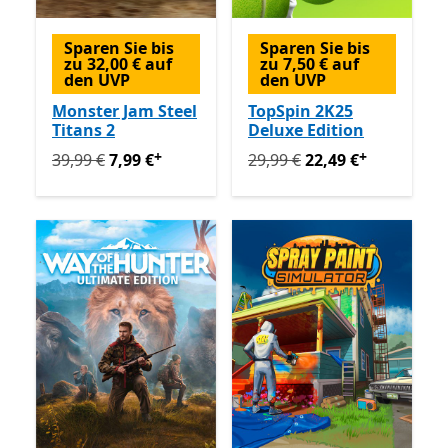
Sparen Sie bis
Sparen Sie bis
zu 32,00 € auf
zu 7,50 € auf
den UVP
den UVP
Monster Jam Steel
TopSpin 2K25
Titans 2
Deluxe Edition
+
+
Ursprünglich 39,99 € jetzt 7,99 €
Ursprünglich 29,99 € jetzt 
Enthält In-App-Käuf
39,99 €
7,99 €
29,99 €
22,49 €