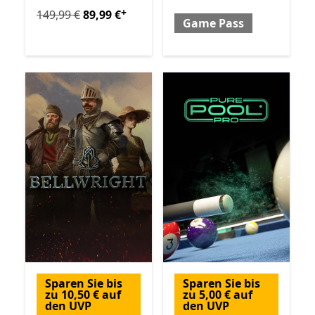
+
Ursprünglich 149,99 € jetzt 89,99 €
Enthält In-App-Kä
149,99 €
89,99 €
Game Pass
Sparen Sie bis
Sparen Sie bis
zu 10,50 € auf
zu 5,00 € auf
den UVP
den UVP