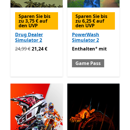
Sparen Sie bis
Sparen Sie bis
zu 3,75 € auf
zu 6,25 € auf
den UVP
den UVP
Drug Dealer
PowerWash
Simulator 2
Simulator 2
+
Ursprünglich 24,99 € jetzt 21,24 €
Enthalten mit Game Pass
E
24,99 €
21,24 €
Enthalten
mit
Game Pass