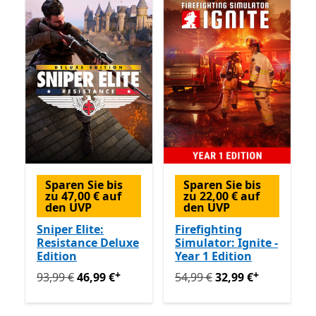
Sparen Sie bis
Sparen Sie bis
zu 47,00 € auf
zu 22,00 € auf
den UVP
den UVP
Sniper Elite:
Firefighting
Resistance Deluxe
Simulator: Ignite -
Edition
Year 1 Edition
+
+
Ursprünglich 93,99 € jetzt 46,99 €
Ursprünglich 54,99 € jetzt 
Enthält In-App-Käu
93,99 €
46,99 €
54,99 €
32,99 €