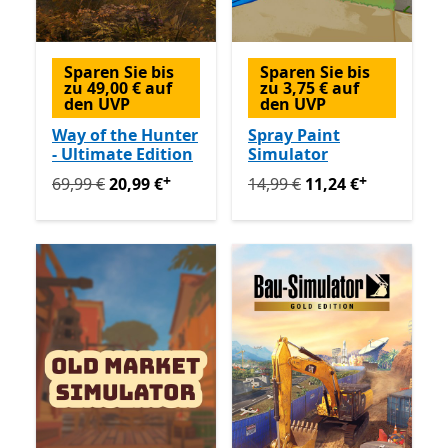
Sparen Sie bis
Sparen Sie bis
zu 49,00 € auf
zu 3,75 € auf
den UVP
den UVP
Way of the Hunter
Spray Paint
- Ultimate Edition
Simulator
+
+
Ursprünglich 69,99 € jetzt 20,99 €
Ursprünglich 14,99 € jetzt 
Enthält In-App-Käu
69,99 €
20,99 €
14,99 €
11,24 €