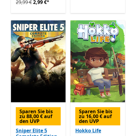
+
Ursprünglich 29,99 € jetzt 2,99 €
Enthält In-App-Käuf
29,99 €
2,99 €
Sparen Sie bis
Sparen Sie bis
zu 88,00 € auf
zu 16,00 € auf
den UVP
den UVP
Sniper Elite 5
Hokko Life