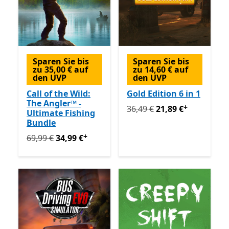
Sparen Sie bis
Sparen Sie bis
zu 35,00 € auf
zu 14,60 € auf
den UVP
den UVP
Call of the Wild:
Gold Edition 6 in 1
The Angler™ -
+
Ursprünglich 36,49 € jetzt 
36,49 €
21,89 €
Ultimate Fishing
Bundle
+
Ursprünglich 69,99 € jetzt 34,99 €
Enthält In-App-Käu
69,99 €
34,99 €