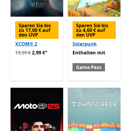
Sparen Sie bis
Sparen Sie bis
zu 17,00 € auf
zu 4,60 € auf
den UVP
den UVP
XCOM® 2
Solarpunk
+
Ursprünglich 19,99 € jetzt 2,99 €
Enthalten mit Game Pass
Enthält In-App-Käuf
19,99 €
2,99 €
Enthalten
mit
Game Pass