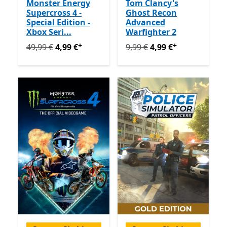
Monster Energy
Tom Clancy's
Supercross 4 -
Ghost Recon
Special Edition -
Advanced
Xbox Seri...
Warfighter 2
+
+
Ursprünglich 49,99 € jetzt 4,99 €
Ursprünglich 9,99 € jetzt 4
Enthält In-App-Käuf
49,99 €
4,99 €
9,99 €
4,99 €