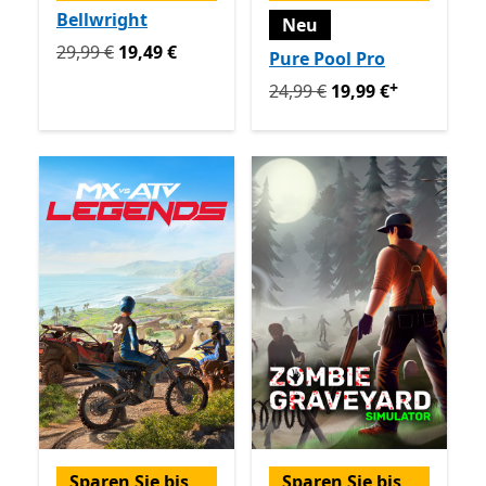
Bellwright
Neu
Ursprünglich 29,99 € jetzt 19,49 €
29,99 €
19,49 €
Pure Pool Pro
+
Ursprünglich 24,99 € jetzt 
24,99 €
19,99 €
Sparen Sie bis
Sparen Sie bis