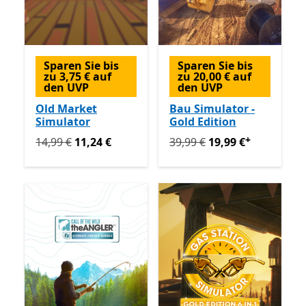
Sparen Sie bis
Sparen Sie bis
zu 3,75 € auf
zu 20,00 € auf
den UVP
den UVP
Old Market
Bau Simulator -
Simulator
Gold Edition
+
Ursprünglich 14,99 € jetzt 11,24 €
Ursprünglich 39,99 € jetzt 
14,99 €
11,24 €
39,99 €
19,99 €