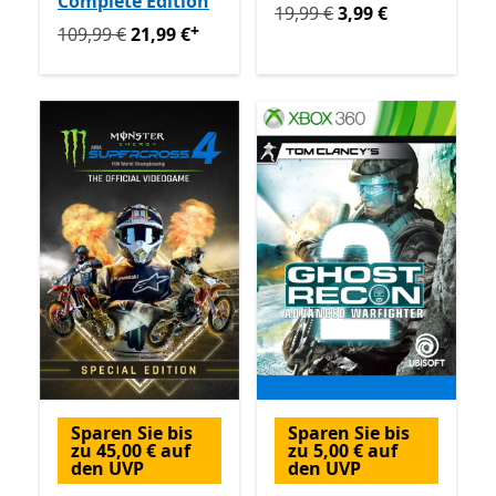
Complete Edition
Ursprünglich 19,99 € jetzt 
19,99 €
3,99 €
+
Ursprünglich 109,99 € jetzt 21,99 €
Enthält In-App-Kä
109,99 €
21,99 €
Sparen Sie bis
Sparen Sie bis
zu 45,00 € auf
zu 5,00 € auf
den UVP
den UVP