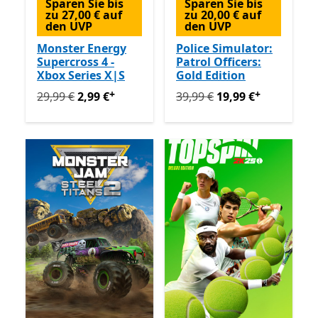
Sparen Sie bis
Sparen Sie bis
zu 27,00 € auf
zu 20,00 € auf
den UVP
den UVP
Monster Energy
Police Simulator:
Supercross 4 -
Patrol Officers:
Xbox Series X|S
Gold Edition
+
+
Ursprünglich 29,99 € jetzt 2,99 €
Ursprünglich 39,99 € jetzt 
Enthält In-App-Käuf
29,99 €
2,99 €
39,99 €
19,99 €