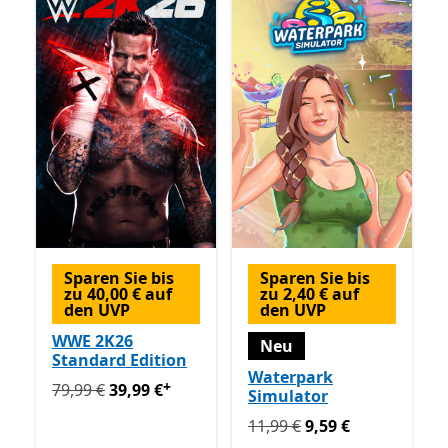
Sparen Sie bis
Sparen Sie bis
zu 40,00 € auf
zu 2,40 € auf
den UVP
den UVP
WWE 2K26
Neu
Standard Edition
Waterpark
+
Ursprünglich 79,99 € jetzt 39,99 €
Enthält In-App-Käu
79,99 €
39,99 €
Simulator
Ursprünglich 11,99 € jetzt 
11,99 €
9,59 €