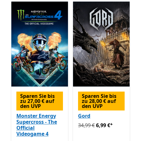
Sparen Sie bis
Sparen Sie bis
zu 27,00 € auf
zu 28,00 € auf
den UVP
den UVP
Monster Energy
Gord
Supercross - The
+
Ursprünglich 34,99 € jetzt 
34,99 €
6,99 €
Official
Videogame 4