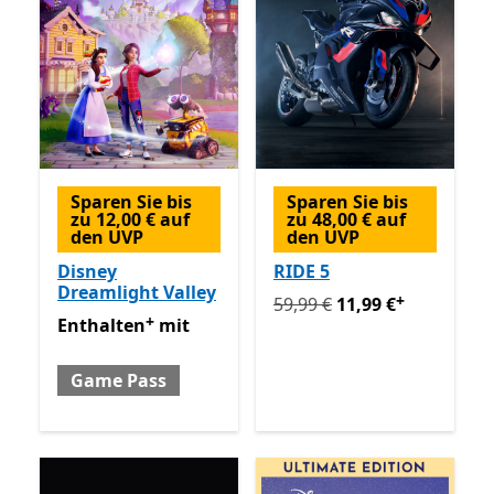
Sparen Sie bis
Sparen Sie bis
zu 12,00 € auf
zu 48,00 € auf
den UVP
den UVP
Disney
RIDE 5
Dreamlight Valley
+
Ursprünglich 59,99 € jetzt 
59,99 €
11,99 €
+
Enthalten mit Game Pass
Enthält In-App-Käufe
Enthalten
mit
Game Pass