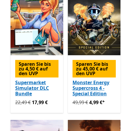
Sparen Sie bis
Sparen Sie bis
zu 4,50 € auf
zu 45,00 € auf
den UVP
den UVP
Supermarket
Monster Energy
Simulator DLC
Supercross 4 -
Bundle
Special Edition
+
Ursprünglich 22,49 € jetzt 17,99 €
Ursprünglich 49,99 € jetzt 
22,49 €
17,99 €
49,99 €
4,99 €