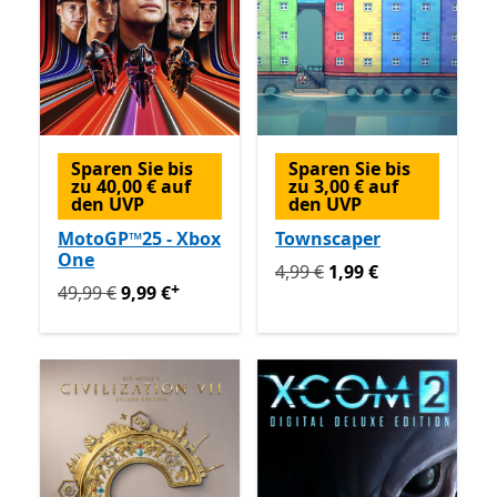
Sparen Sie bis
Sparen Sie bis
zu 40,00 € auf
zu 3,00 € auf
den UVP
den UVP
MotoGP™25 - Xbox
Townscaper
One
Ursprünglich 4,99 € jetzt 1
4,99 €
1,99 €
+
Ursprünglich 49,99 € jetzt 9,99 €
Enthält In-App-Käuf
49,99 €
9,99 €