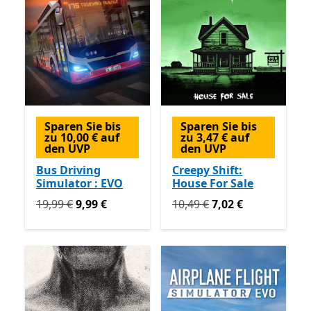
Sparen Sie bis
Sparen Sie bis
zu 10,00 € auf
zu 3,47 € auf
den UVP
den UVP
Bus Driving
Creepy Shift:
Simulator : EVO
House For Sale
Ursprünglich 19,99 € jetzt 9,99 €
Ursprünglich 10,49 € jetzt 
19,99 €
9,99 €
10,49 €
7,02 €