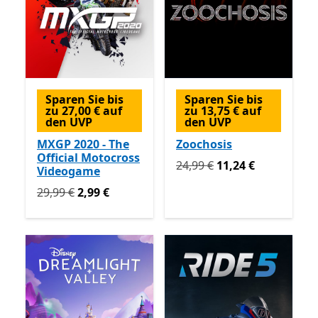
Sparen Sie bis
Sparen Sie bis
zu 27,00 € auf
zu 13,75 € auf
den UVP
den UVP
MXGP 2020 - The
Zoochosis
Official Motocross
Ursprünglich 24,99 € jetzt 
24,99 €
11,24 €
Videogame
Ursprünglich 29,99 € jetzt 2,99 €
29,99 €
2,99 €