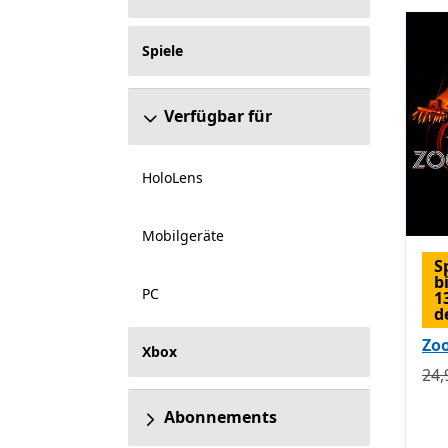
Spiele
Verfügbar für
HoloLens
Mobilgeräte
S
b
PC
1
d
Zo
Xbox
Urs
24,
Abonnements