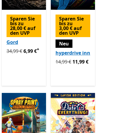
Sparen Sie
Sparen Sie
bis zu
bis zu
28,00 € auf
3,00 € auf
den UVP
den UVP
Gord
Neu
+
 jetzt 1,99 €
Ursprünglich 34,99 € jetzt 6,99 €
Enthält In-App-Käufe
34,99 €
6,99 €
hyperdrive inn
Ursprünglich 14,99 € jetzt 11,99 €
14,99 €
11,99 €
 In-App-Käufe