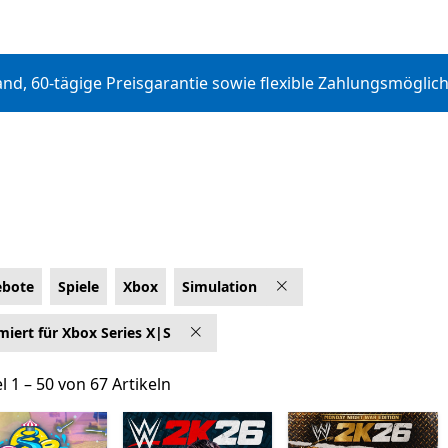
d, 60-tägige Preisgarantie sowie flexible Zahlungsmöglic
bote
Spiele
Xbox
Simulation
ingen
miert für Xbox Series X|S
l 1 – 50 von 67 Artikeln
el 1 – 50 von 67 Artikeln