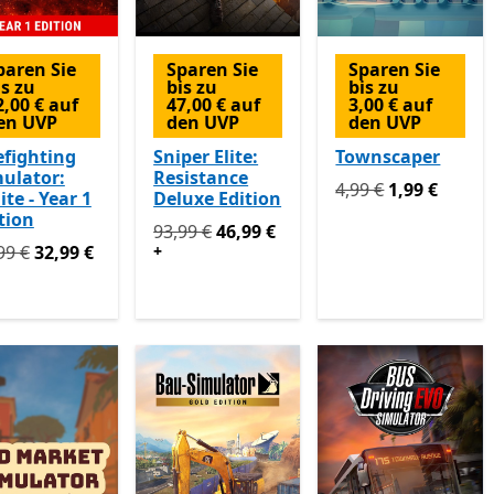
paren Sie
Sparen Sie
Sparen Sie
is zu
bis zu
bis zu
2,00 € auf
47,00 € auf
3,00 € auf
en UVP
den UVP
den UVP
efighting
Sniper Elite:
Townscaper
ulator:
Resistance
Ursprünglich 4,99 €
4,99 €
1,99 €
ite - Year 1
Deluxe Edition
tion
Ursprünglich 93,99 € jetzt 46,99 €
Enthält
93,99 €
46,99 €
prünglich 54,99 € jetzt 32,99 €
Enthält In-App-Käufe
99 €
32,99 €
+