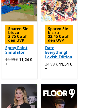
Sparen Sie
Sparen Sie
bis zu
bis zu
3,75 € auf
23,45 € auf
den UVP
den UVP
Spray Paint
Date
Simulator
Everything!
Lavish Edition
 In-App-Käufe
Ursprünglich 14,99 € jetzt 11,24 €
Enthält In-App-Käufe
14,99 €
11,24 €
€ jetzt 9,99 €
Ursprünglich 34,99 € jetzt 11,54 €
E
+
34,99 €
11,54 €
+