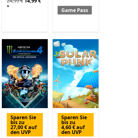
€ jetzt 49,99 €
Ursprünglich 24,99 € jetzt 14,99 €
Enthält In-App-Käufe
Enthält In-App-Käufe
24,99 €
14,99 €
+
Game Pass
Sparen Sie
Sparen Sie
bis zu
bis zu
27,00 € auf
4,60 € auf
den UVP
den UVP