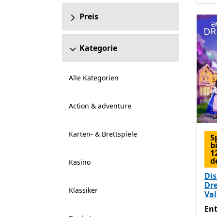
Preis
Kategorie
Alle Kategorien
Action & adventure
Karten- & Brettspiele
S
b
1
d
Kasino
Di
Dr
Klassiker
Val
Ent
En