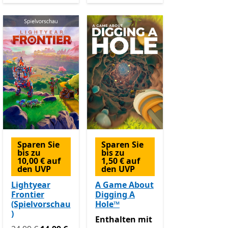
Sparen Sie
Sparen Sie
bis zu
bis zu
10,00 € auf
1,50 € auf
den UVP
den UVP
Lightyear
A Game About
Frontier
Digging A
(Spielvorschau
Hole™
Käufe
)
Enthalten mit Game Pass
Enthalten
mit