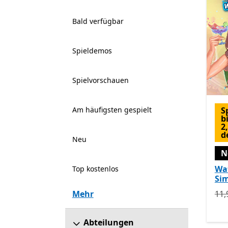
Bald verfügbar
Spieldemos
Spielvorschauen
Am häufigsten gespielt
S
b
2
d
Neu
N
Wa
Top kostenlos
Si
Urs
Mehr
11,
Abteilungen