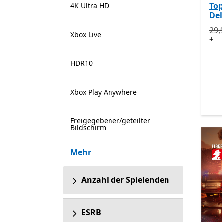
To
4K Ultra HD
Del
Urs
29,
Xbox Live
+
HDR10
Xbox Play Anywhere
Freigegebener/geteilter
Bildschirm
Mehr
Anzahl der Spielenden
ESRB