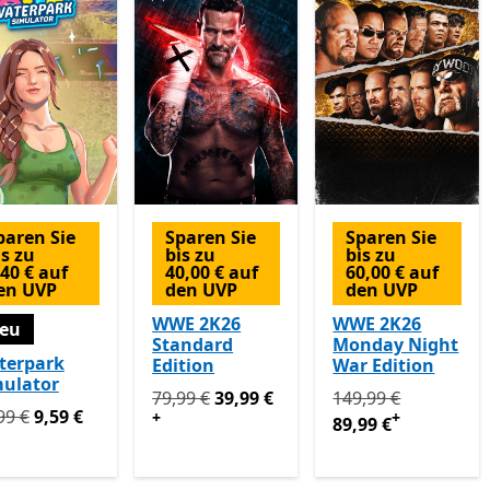
paren Sie
Sparen Sie
Sparen Sie
is zu
bis zu
bis zu
,40 € auf
40,00 € auf
60,00 € auf
en UVP
den UVP
den UVP
WWE 2K26
WWE 2K26
eu
Standard
Monday Night
terpark
Edition
War Edition
mulator
Ursprünglich 79,99 € jetzt 39,99 €
Ursprünglich 149,99
Enthält
79,99 €
39,99 €
149,99 €
prünglich 11,99 € jetzt 9,59 €
99 €
9,59 €
+
+
89,99 €