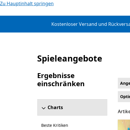
Zu Hauptinhalt springen
Kostenloser Versand und Rückversan
Spieleangebote
Angebote
Ergebnisse
einschränken
Ange
Abschnitt „Ergebnisse einschränken“ überspr
Opti
Charts
Artike
Artik
Beste Kritiken