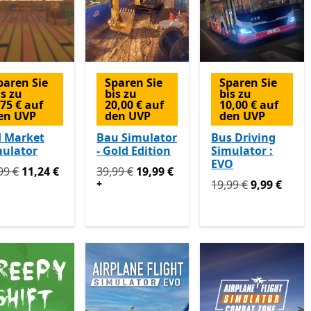
paren Sie
Sparen Sie
Sparen Sie
is zu
bis zu
bis zu
,75 € auf
20,00 € auf
10,00 € auf
en UVP
den UVP
den UVP
d Market
Bau Simulator
Bus Driving
mulator
- Gold Edition
Simulator :
EVO
prünglich 14,99 € jetzt 11,24 €
Ursprünglich 39,99 € jetzt 19,99 €
Enthält
99 €
11,24 €
39,99 €
19,99 €
Ursprünglich 19,99 
+
19,99 €
9,99 €