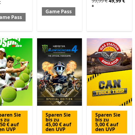
Ursprünglich 99,99 
99,99 €
49,99 €
t
+
Game Pass
ame Pass
paren Sie
Sparen Sie
Sparen Sie
is zu
bis zu
bis zu
,50 € auf
45,00 € auf
5,00 € auf
en UVP
den UVP
den UVP