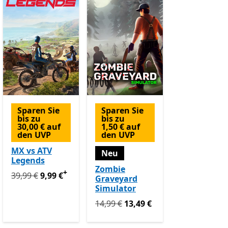
Sparen Sie
Sparen Sie
bis zu
bis zu
30,00 € auf
1,50 € auf
den UVP
den UVP
MX vs ATV
Neu
Legends
Zombie
+
Ursprünglich 39,99 € jetzt 9,99 €
Enthält In-App-Käufe
39,99 €
9,99 €
Graveyard
 € jetzt 89,99 €
 In-App-Käufe
Enthält In-App-Käufe
Simulator
Ursprünglich 14,99 € jetzt 13,49 €
14,99 €
13,49 €