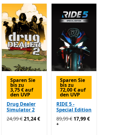
Sparen Sie
Sparen Sie
bis zu
bis zu
3,75 € auf
72,00 € auf
den UVP
den UVP
Drug Dealer
RIDE 5 -
Simulator 2
Special Edition
 In-App-Käufe
Ursprünglich 24,99 € jetzt 21,24 €
Ursprünglich 89,99 € jetzt 17,99 €
E
24,99 €
21,24 €
89,99 €
17,99 €
€ jetzt 9,99 €
Enthält In-App-Käufe
+