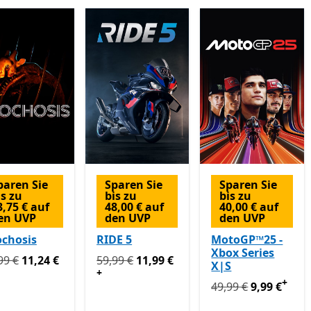
paren Sie
Sparen Sie
Sparen Sie
is zu
bis zu
bis zu
3,75 € auf
48,00 € auf
40,00 € auf
en UVP
den UVP
den UVP
ochosis
RIDE 5
MotoGP™25 -
Xbox Series
prünglich 24,99 € jetzt 11,24 €
Ursprünglich 59,99 € jetzt 11,99 €
Enthält
99 €
11,24 €
59,99 €
11,99 €
X|S
+
+
Ursprünglich 49,99 
49,99 €
9,99 €