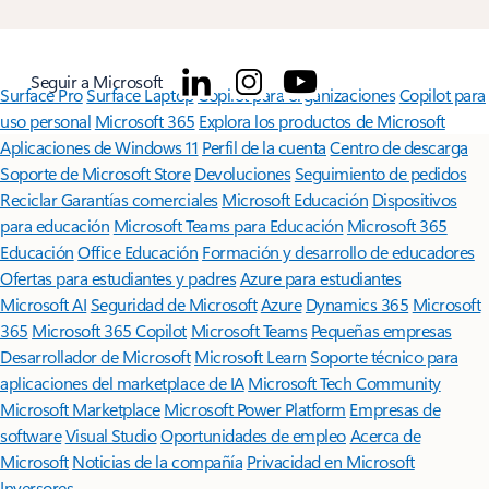
Seguir a Microsoft
Surface Pro
Surface Laptop
Copilot para organizaciones
Copilot para
uso personal
Microsoft 365
Explora los productos de Microsoft
Aplicaciones de Windows 11
Perfil de la cuenta
Centro de descarga
Soporte de Microsoft Store
Devoluciones
Seguimiento de pedidos
Reciclar
Garantías comerciales
Microsoft Educación
Dispositivos
para educación
Microsoft Teams para Educación
Microsoft 365
Educación
Office Educación
Formación y desarrollo de educadores
Ofertas para estudiantes y padres
Azure para estudiantes
Microsoft AI
Seguridad de Microsoft
Azure
Dynamics 365
Microsoft
365
Microsoft 365 Copilot
Microsoft Teams
Pequeñas empresas
Desarrollador de Microsoft
Microsoft Learn
Soporte técnico para
aplicaciones del marketplace de IA
Microsoft Tech Community
Microsoft Marketplace
Microsoft Power Platform
Empresas de
software
Visual Studio
Oportunidades de empleo
Acerca de
Microsoft
Noticias de la compañía
Privacidad en Microsoft
Inversores