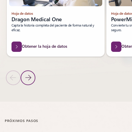
Hoja de datos
Hoja de dato
Dragon Medical One
PowerMi
Capta la historia completa del paciente de forma natural y
Convierte tu 
eficaz.
seguro.
Obtener la hoja de datos
Obten
Diapositiva anterior
Diapositiva siguiente
Volver a la sección Recursos
PRÓXIMOS PASOS