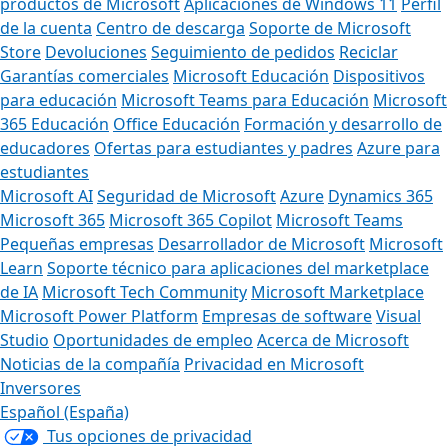
productos de Microsoft
Aplicaciones de Windows 11
Perfil
de la cuenta
Centro de descarga
Soporte de Microsoft
Store
Devoluciones
Seguimiento de pedidos
Reciclar
Garantías comerciales
Microsoft Educación
Dispositivos
para educación
Microsoft Teams para Educación
Microsoft
365 Educación
Office Educación
Formación y desarrollo de
educadores
Ofertas para estudiantes y padres
Azure para
estudiantes
Microsoft AI
Seguridad de Microsoft
Azure
Dynamics 365
Microsoft 365
Microsoft 365 Copilot
Microsoft Teams
Pequeñas empresas
Desarrollador de Microsoft
Microsoft
Learn
Soporte técnico para aplicaciones del marketplace
de IA
Microsoft Tech Community
Microsoft Marketplace
Microsoft Power Platform
Empresas de software
Visual
Studio
Oportunidades de empleo
Acerca de Microsoft
Noticias de la compañía
Privacidad en Microsoft
Inversores
Español (España)
Tus opciones de privacidad