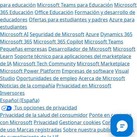
para educación
Microsoft Teams para Educación
Microsoft
365 Educación
Office Educación
Formación y desarrollo de
educadores
Ofertas para estudiantes y padres
Azure para
estudiantes
Microsoft AI
Seguridad de Microsoft
Azure
Dynamics 365
Microsoft 365
Microsoft 365 Copilot
Microsoft Teams
Pequeñas empresas
Desarrollador de Microsoft
Microsoft
Learn
Soporte técnico para aplicaciones del marketplace
de IA
Microsoft Tech Community
Microsoft Marketplace
Microsoft Power Platform
Empresas de software
Visual
Studio
Oportunidades de empleo
Acerca de Microsoft
Noticias de la compañía
Privacidad en Microsoft
Inversores
Español (España)
Tus opciones de privacidad
Privacidad de la salud del consumidor
Ponte en contacto
con Microsoft
Privacidad
Gestionar cookies
Condiciones
de uso
Marcas registradas
Sobre nuestra publicidad
Docs