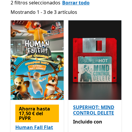
2 filtros seleccionados
Borrar todo
Mostrando 1 - 3 de 3 artículos
Mostrando 1 - 3 de 3 artículos
SUPERHOT: MIND
Ahorra hasta
CONTROL DELETE
17,50 € del
PVPR
Incluido con Game Pass
Incluido
con
Human Fall Flat