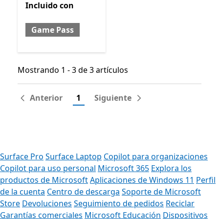
Incluido con Game Pass
Incluido
con
Game Pass
Mostrando 1 - 3 de 3 artículos
Mostrando 1 - 3 de 3 artículos
Anterior
1
Siguiente
Surface Pro
Surface Laptop
Copilot para organizaciones
Copilot para uso personal
Microsoft 365
Explora los
productos de Microsoft
Aplicaciones de Windows 11
Perfil
de la cuenta
Centro de descarga
Soporte de Microsoft
Store
Devoluciones
Seguimiento de pedidos
Reciclar
Garantías comerciales
Microsoft Educación
Dispositivos