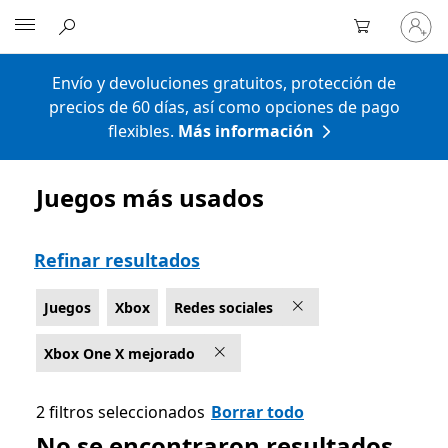
Iniciar
Microsoft
sesión
en
tu
Envío y devoluciones gratuitos, protección de
cuenta
precios de 60 días, así como opciones de pago
flexibles.
Más información
Juegos más usados
Lista Microsoft.com
Refinar resultados
Juegos
Xbox
Redes sociales
Xbox One X mejorado
2 filtros seleccionados
Borrar todo
No se encontraron resultados