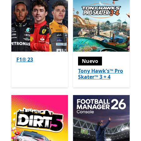
F1® 23
Nuevo
Tony Hawk's™ Pro
Skater™ 3 + 4