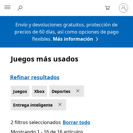
Iniciar
Microsoft
sesión
en
tu
Envío y devoluciones gratuitos, protección de
cuenta
precios de 60 días, así como opciones de pago
flexibles.
Más información
Juegos más usados
Lista Microsoft.com
Refinar resultados
Juegos
Xbox
Deportes
Entrega inteligente
2 filtros seleccionados
Borrar todo
Mostrando 1 - 16 de 16 artículos
Mostrando 1 - 16 de 16 artículos