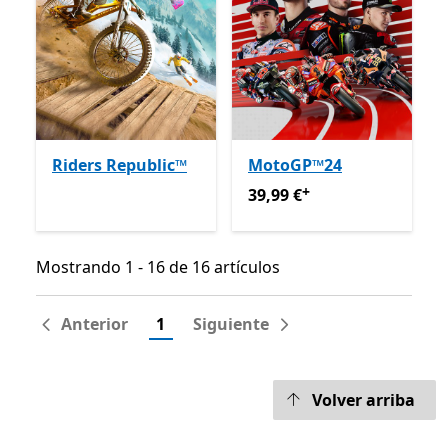
Riders Republic™
MotoGP™24
+
39,99 €
Ofertas en compras
39,99 €
Mostrando 1 - 16 de 16 artículos
Mostrando 1 - 16 de 16 artículos
Anterior
1
Siguiente
Volver arriba