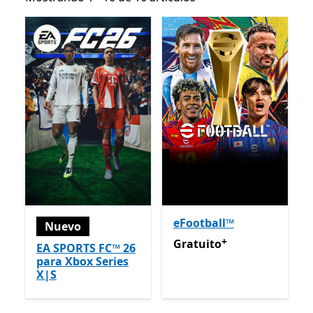
eFootball™
Nuevo
+
Gratuito
Ofertas en compra
Gratuito
EA SPORTS FC™ 26
para Xbox Series
X|S