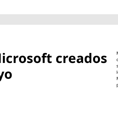
icrosoft creados
yo