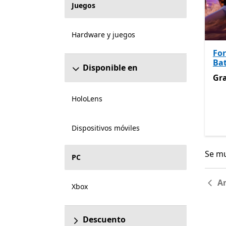
Juegos
Hardware y juegos
For
Bat
Disponible en
Gra
Gra
HoloLens
Dispositivos móviles
Se mu
Se mu
PC
An
Xbox
Descuento