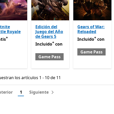
tnite
Edición del
Gears of War:
tle Royale
Juego del Año
Reloaded
de Gears 5
+
+
tis
Ofrece compras dentro de la aplicación
Incluido con Game
tis
Incluido
con
+
Incluido con Game Pass
Ofrece compras d
Incluido
con
Game Pass
Game Pass
estran los artículos 1 - 10 de 11
estran los artículos 1 - 10 de 11
terior
1
Siguiente