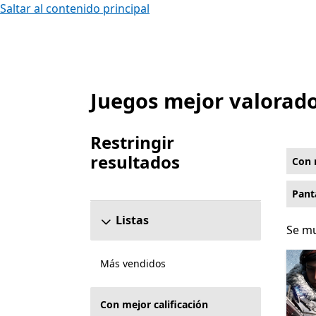
Saltar al contenido principal
Juegos mejor valorad
Lista Microsoft.com
Restringir
resultados
Con 
Omitir la sección para restringir resultados
Pant
Listas
Se mu
Se mu
Más vendidos
Con mejor calificación