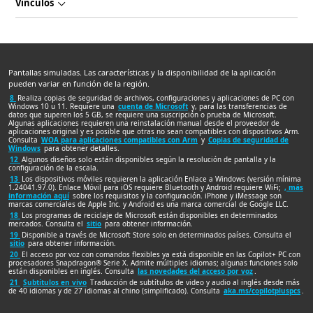
Vínculos
Pantallas simuladas. Las características y la disponibilidad de la aplicación
pueden variar en función de la región.
8
Realiza copias de seguridad de archivos, configuraciones y aplicaciones de PC con
Windows 10 u 11. Requiere una
cuenta de Microsoft
y, para las transferencias de
datos que superen los 5 GB, se requiere una suscripción o prueba de Microsoft.
Algunas aplicaciones requieren una reinstalación manual desde el proveedor de
aplicaciones original y es posible que otras no sean compatibles con dispositivos Arm.
Consulta
WOA para aplicaciones compatibles con Arm
y
Copias de seguridad de
Windows
para obtener detalles.
12
Algunos diseños solo están disponibles según la resolución de pantalla y la
configuración de la escala.
13
Los dispositivos móviles requieren la aplicación Enlace a Windows (versión mínima
1.24041.97.0). Enlace Móvil para iOS requiere Bluetooth y Android requiere WiFi;
, más
información aquí
sobre los requisitos y la configuración. iPhone y iMessage son
marcas comerciales de Apple Inc. y Android es una marca comercial de Google LLC.
18
Los programas de reciclaje de Microsoft están disponibles en determinados
mercados. Consulta el
sitio
para obtener información.
19
Disponible a través de Microsoft Store solo en determinados países. Consulta el
sitio
para obtener información.
20
El acceso por voz con comandos flexibles ya está disponible en las Copilot+ PC con
procesadores Snapdragon® Serie X. Admite múltiples idiomas; algunas funciones solo
están disponibles en inglés. Consulta
las novedades del acceso por voz
.
21
Subtítulos en vivo
Traducción de subtítulos de video y audio al inglés desde más
de 40 idiomas y de 27 idiomas al chino (simplificado). Consulta
aka.ms/copilotpluspcs
.