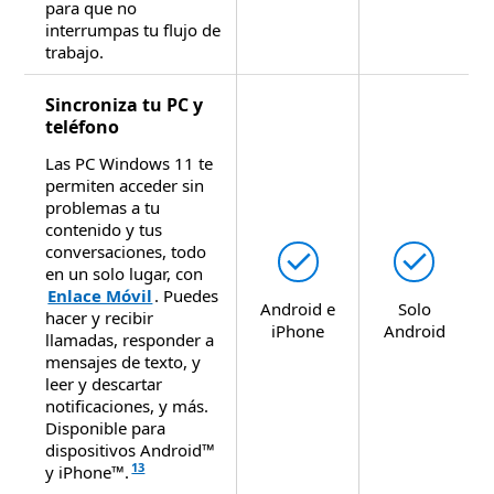
para que no
interrumpas tu flujo de
trabajo.
Sincroniza tu PC y
teléfono
Las PC Windows 11 te
permiten acceder sin
problemas a tu
contenido y tus
conversaciones, todo
Disponible
Dispo


en un solo lugar, con
Enlace Móvil
. Puedes
Android e
Solo
hacer y recibir
iPhone
Android
llamadas, responder a
mensajes de texto, y
leer y descartar
notificaciones, y más.
Disponible para
dispositivos Android™
13
y iPhone™.