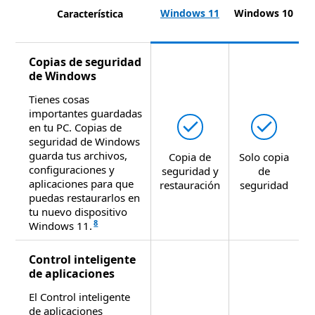
Windows 11
Windows 11
Windows 10
Característica
Comparar
Copias de seguridad
las
de Windows
características
Tienes cosas
de
importantes guardadas
Windows
Disponible
Dispo


en tu PC. Copias de
11
seguridad de Windows
Home
guarda tus archivos,
Copia de
Solo copia
con
configuraciones y
seguridad y
de
aplicaciones para que
las
restauración
seguridad
puedas restaurarlos en
de
tu nuevo dispositivo
Windows
8
Windows 11.
10
Home
Control inteligente
de aplicaciones
El Control inteligente
de aplicaciones