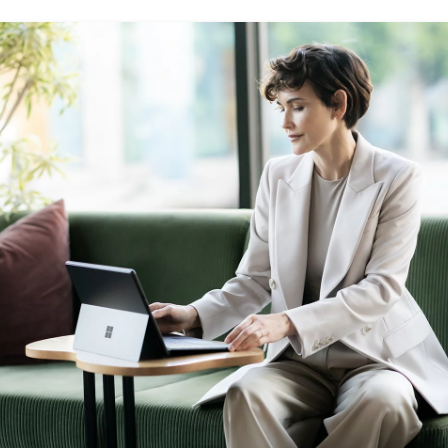
än paikalla varustetusta Surface Pro -näppäimistöistä yr