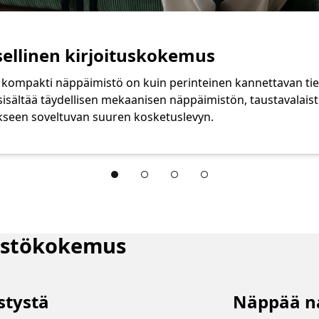
ellinen kirjoituskokemus
a kompakti näppäimistö on kuin perinteinen kannettavan t
sisältää täydellisen mekaanisen näppäimistön, taustavalais
kseen soveltuvan suuren kosketuslevyn.
rface Pro -näppäimistöistä yrityskäyttöön. Section
istökokemus
stystä
Näppää n