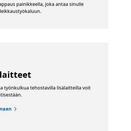
paus painikkeella, joka antaa sinulle
leikkaustyökaluun.
laitteet
ja työnkulkua tehostavilla lisälaitteilla voit
tisestään.
imaan