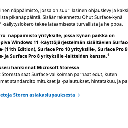
nen näppäimistö, jossa on suuri lasinen ohjauslevy ja kaksi
vista pikanäppäintä. Sisäänrakennettu Ohut Surface-kynä
e¹ -säilytyslokero tekee lataamisesta turvallista ja helppoa.
ro -näppäimistö yrityksille, jossa kynän paikka on
piva Windows 11 -käyttöjärjestelmän sisältävien Surfac
le- (11th Edition), Surface Pro 10 yrityksille-, Surface Pro 9
Footnote
1
le- ja Surface Pro 8 yrityksille -laitteiden kanssa.
yksesi hankinnat Microsoft Storessa
 Storesta saat Surface-valikoiman parhaat edut, kuten
at standarditoimitukset ja -palautukset, hintatakuu, ja pa
tietoja Storen asiakaslupauksesta