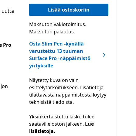
Lisää ostoskoriin
 uutta
Maksuton vakiotoimitus.
Maksuton palautus.
Osta Slim Pen -kynällä
e Pro
varustettu 13 tuuman
Surface Pro -näppäimistö
yrityksille
Näytetty kuva on vain
ljon
esittelytarkoitukseen. Lisätietoja
tilattavasta näppäimistöstä löytyy
teknisistä tiedoista.
Yksinkertaistettu lasku tulee
saataville oston jälkeen.
Lue
lisätietoja.