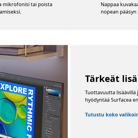
a mikrofonisi tai poista
Nappaa kuvakaap
tamiseksi.
nopean pääsyn 
Tärkeät lisä
Tuottavuutta lisäävillä 
hyödyntää Surfacea en
Tutustu koko valiko