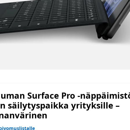
uuman Surface Pro -näppäimistö
 säilytyspaikka yrityksille –
inanvärinen
oivomuslistalle