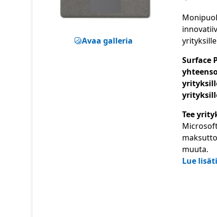
Monipuoli
innovatii
Avaa galleria
yrityksill
Surface P
yhteenso
yrityksil
yrityksil
Tee yrit
Microsoft
maksuttom
muuta.
Lue lisä