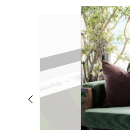
Skip Lisätietoja kyn
Slide 1 of 4. Poikkeuksellinen kirjoituskokemus
"Edellinen dia"