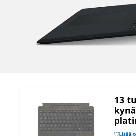
13 t
kynän
plat
Lisää t