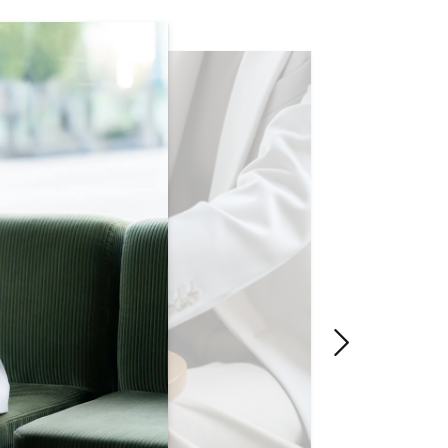
ityskäyttöön. Section
"Seuraava di