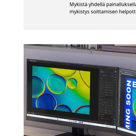
Mykistä yhdellä painalluksell
mykistys soittamisen helpot