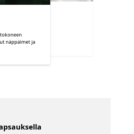
ietokoneen
tut näppäimet ja
apsauksella