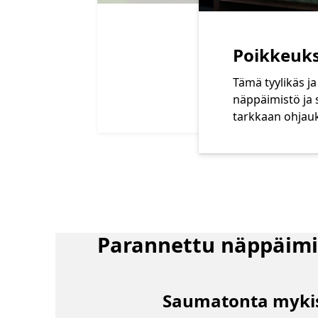
Poikkeuks
Tämä tyylikäs j
näppäimistö ja 
tarkkaan ohjau
End of Lisätietoja kynän paikalla varustetusta Su
Parannettu näppäim
Saumatonta myki