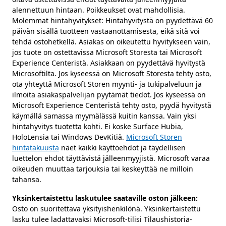
alennettuun hintaan. Poikkeukset ovat mahdollisia.
Molemmat hintahyvitykset: Hintahyvitystä on pyydettävä 60
päivän sisällä tuotteen vastaanottamisesta, eikä sitä voi
tehdä ostohetkellä. Asiakas on oikeutettu hyvitykseen vain,
jos tuote on ostettavissa Microsoft Storesta tai Microsoft
Experience Centeristä. Asiakkaan on pyydettävä hyvitystä
Microsoftilta. Jos kyseessä on Microsoft Storesta tehty osto,
ota yhteyttä Microsoft Storen myynti- ja tukipalveluun ja
ilmoita asiakaspalvelijan pyytämät tiedot. Jos kyseessä on
Microsoft Experience Centeristä tehty osto, pyydä hyvitystä
käymällä samassa myymälässä kuitin kanssa. Vain yksi
hintahyvitys tuotetta kohti. Ei koske Surface Hubia,
HoloLensia tai Windows DevKitiä.
Microsoft Storen
hintatakuusta
näet kaikki käyttöehdot ja täydellisen
luettelon ehdot täyttävistä jälleenmyyjistä. Microsoft varaa
oikeuden muuttaa tarjouksia tai keskeyttää ne milloin
tahansa.
Yksinkertaistettu laskutulee saataville oston jälkeen:
Osto on suoritettava yksityishenkilönä. Yksinkertaistettu
lasku tulee ladattavaksi Microsoft-tilisi Tilaushistoria-