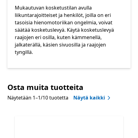
Mukautuvan kosketustilan avulla
liikuntarajoitteiset ja henkilöt, joilla on eri
tasoisia hienomotoriikan ongelmia, voivat
säätää kosketuslevyä. Käytä kosketuslevyä
raajojen eri osilla, kuten kämmenellä,
jalkaterällä, käsien sivuosilla ja raajojen
tyngillä.
Osta muita tuotteita
Näytetään 1–1/10 tuotetta
Näytä kaikki
Ohita Osta muita tuotteita