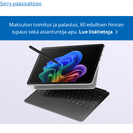
Siirry pääsisältöön
Maksuton toimitus ja palautus, 60 edullisen hinnan
lupaus sekä asiantuntija-apu.
Lue lisätietoja