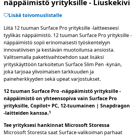
näppäimistö yrityksille - Liuskekivi
Lisää toivomuslistalle
Liitä 12 tuuman Surface Pro yrityksille -laitteeseesi
tyylikäs näppäimistö. 12 tuuman Surface Pro yrityksille -
näppäimistö sopii erinomaisesti työskentelyyn
innovatiivisen ja kestävän muotoilunsa ansiosta.
Valitsemalla pakettivaihtoehdon saat lisäksi
yrityskäyttöön tarkoitetun Surface Slim Pen -kynän,
joka tarjoaa ylivoimaisen tarkkuuden ja
paineherkkyyden sekä upeat varjostukset.
12 tuuman Surface Pro -näppäimistö yrityksille -
näppäimistö on yhteensopiva vain Surface Pro
yrityksille, Copilot+ PC, 12-tuumainen | Snapdragon
Footnote
-laitteiden kanssa.
1
Tee yrityksesi hankinnat Microsoft Storessa
Microsoft Storesta saat Surface-valikoiman parhaat