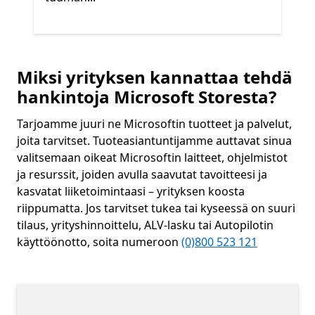
Takaisin Seuraava- ja Edellinen-valintaan
Miksi yrityksen kannattaa tehdä
Loppu
Osta muita tuotteita
hankintoja Microsoft Storesta?
Tarjoamme juuri ne Microsoftin tuotteet ja palvelut,
joita tarvitset. Tuoteasiantuntijamme auttavat sinua
valitsemaan oikeat Microsoftin laitteet, ohjelmistot
ja resurssit, joiden avulla saavutat tavoitteesi ja
kasvatat liiketoimintaasi – yrityksen koosta
riippumatta. Jos tarvitset tukea tai kyseessä on suuri
tilaus, yrityshinnoittelu, ALV-lasku tai Autopilotin
käyttöönotto, soita numeroon
(0)800 523 121