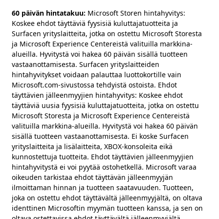
60 päivän hintatakuu:
Microsoft Storen hintahyvitys:
Koskee ehdot täyttäviä fyysisiä kuluttajatuotteita ja
Surfacen yrityslaitteita, jotka on ostettu Microsoft Storesta
ja Microsoft Experience Centereistä valituilla markkina-
alueilla. Hyvitystä voi hakea 60 päivän sisällä tuotteen
vastaanottamisesta. Surfacen yrityslaitteiden
hintahyvitykset voidaan palauttaa luottokortille vain
Microsoft.com-sivustossa tehdyistä ostoista. Ehdot
täyttävien jälleenmyyjien hintahyvitys: Koskee ehdot
täyttäviä uusia fyysisiä kuluttajatuotteita, jotka on ostettu
Microsoft Storesta ja Microsoft Experience Centereistä
valituilla markkina-alueilla. Hyvitystä voi hakea 60 päivän
sisällä tuotteen vastaanottamisesta. Ei koske Surfacen
yrityslaitteita ja lisälaitteita, XBOX-konsoleita eikä
kunnostettuja tuotteita. Ehdot täyttävien jälleenmyyjien
hintahyvitystä ei voi pyytää ostohetkellä. Microsoft varaa
oikeuden tarkistaa ehdot täyttävän jälleenmyyjän
ilmoittaman hinnan ja tuotteen saatavuuden. Tuotteen,
joka on ostettu ehdot täyttävältä jälleenmyyjältä, on oltava
identtinen Microsoftin myymän tuotteen kanssa, ja sen on
oltava ostettavissa ehdot täyttävältä jälleenmyyjältä