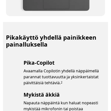
Pikakäyttö yhdellä painikkeen
painalluksella
Pika-Copilot
Avaamalla Copilotin yhdellä näppäimellä
parannat tuottavuutta ja yksinkertaistat
Footnote
päivittäisiä tehtäviä.
2
Mykistä äkkiä
Napauta näppäintä kun haluat nopeasti
mykistää mikrofonin tai poistaa