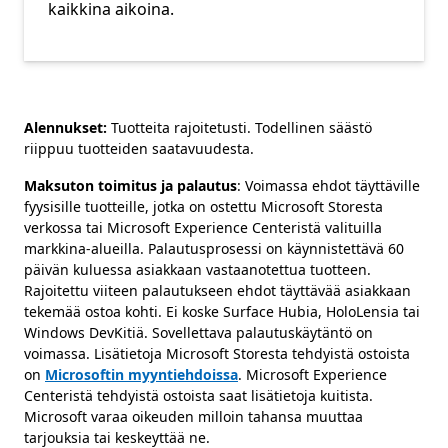
kaikkina aikoina.
Alennukset:
Tuotteita rajoitetusti. Todellinen säästö
riippuu tuotteiden saatavuudesta.
Maksuton toimitus ja palautus
: Voimassa ehdot täyttäville
fyysisille tuotteille, jotka on ostettu Microsoft Storesta
verkossa tai Microsoft Experience Centeristä valituilla
markkina-alueilla. Palautusprosessi on käynnistettävä 60
päivän kuluessa asiakkaan vastaanotettua tuotteen.
Rajoitettu viiteen palautukseen ehdot täyttävää asiakkaan
tekemää ostoa kohti. Ei koske Surface Hubia, HoloLensia tai
Windows DevKitiä. Sovellettava palautuskäytäntö on
voimassa. Lisätietoja Microsoft Storesta tehdyistä ostoista
on
Microsoftin myyntiehdoissa
. Microsoft Experience
Centeristä tehdyistä ostoista saat lisätietoja kuitista.
Microsoft varaa oikeuden milloin tahansa muuttaa
tarjouksia tai keskeyttää ne.