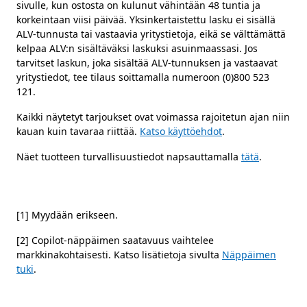
sivulle, kun ostosta on kulunut vähintään 48 tuntia ja
korkeintaan viisi päivää. Yksinkertaistettu lasku ei sisällä
ALV-tunnusta tai vastaavia yritystietoja, eikä se välttämättä
kelpaa ALV:n sisältäväksi laskuksi asuinmaassasi. Jos
tarvitset laskun, joka sisältää ALV-tunnuksen ja vastaavat
yritystiedot, tee tilaus soittamalla numeroon (0)800 523
121.
Kaikki näytetyt tarjoukset ovat voimassa rajoitetun ajan niin
kauan kuin tavaraa riittää.
Katso käyttöehdot
.
Näet tuotteen turvallisuustiedot napsauttamalla
tätä
.
[1] Myydään erikseen.
[2] Copilot-näppäimen saatavuus vaihtelee
markkinakohtaisesti. Katso lisätietoja sivulta
Näppäimen
tuki
.