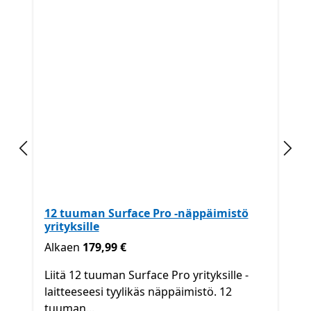
Edellinen dia
Seur
12 tuuman Surface Pro -näppäimistö
yrityksille
Alkaen 179,99 €
Alkaen
179,99 €
Liitä 12 tuuman Surface Pro yrityksille -
laitteeseesi tyylikäs näppäimistö. 12
tuuman...