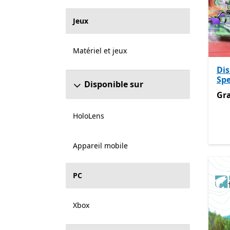
Jeux
Matériel et jeux
Di
Sp
Disponible sur
Gra
Gra
HoloLens
Appareil mobile
PC
Xbox