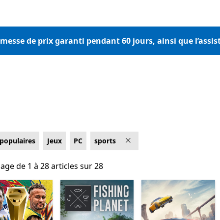
omesse de prix garanti pendant 60 jours, ainsi que l’assis
 populaires
Jeux
PC
sports
hage de 1 à 28 articles sur 28
hage de 1 à 28 articles sur 28