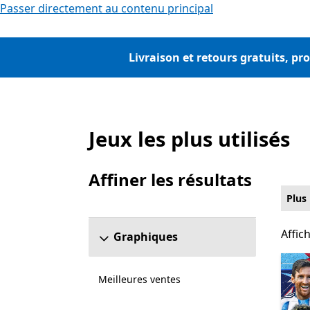
Passer directement au contenu principal
Livraison et retours gratuits, pr
Jeux les plus utilisés
Liste Microsoft.com
Affiner les résultats
Ignorer la section Affiner les résultats
Plus
Affic
Affic
Graphiques
Meilleures ventes