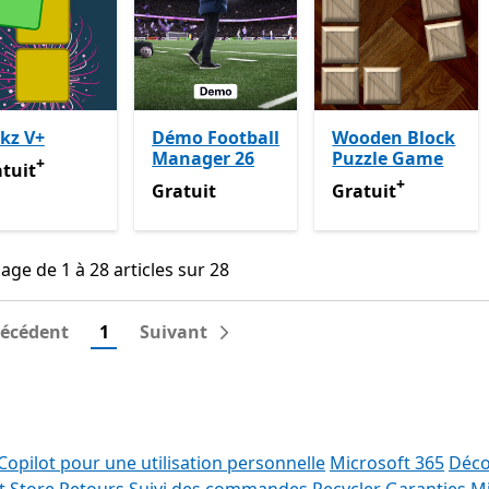
kz V+
Démo Football
Wooden Block
Manager 26
Puzzle Game
+
tuit
Avec des achats dans l’application
tuit
+
Gratuit
Gratuit
Avec des ach
Gratuit
Gratuit
hage de 1 à 28 articles sur 28
hage de 1 à 28 articles sur 28
récédent
1
Suivant
Copilot pour une utilisation personnelle
Microsoft 365
Déco