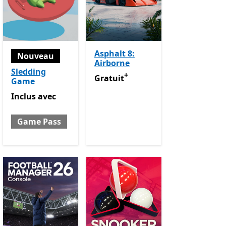
Asphalt 8:
Nouveau
Airborne
Sledding
+
Gratuit
Avec des achats dans l’appl
Gratuit
Game
Pass
Inclus avec Game Pass
Avec des achats dans l’application
Inclus
avec
Game Pass