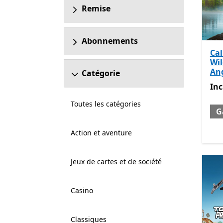
Remise
Abonnements
Cal
Wil
An
Catégorie
Inc
Inc
Toutes les catégories
G
Action et aventure
Jeux de cartes et de société
Casino
Classiques