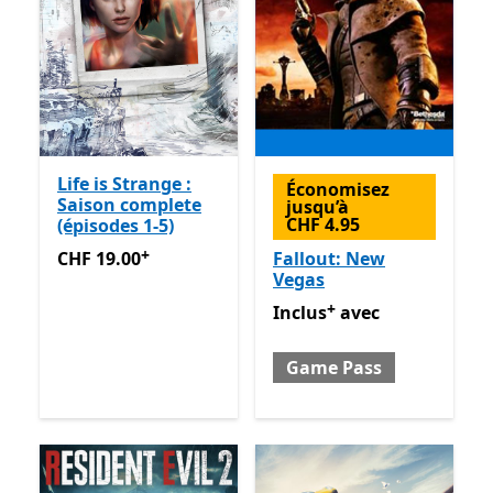
Life is Strange :
Économisez
Saison complete
jusqu’à
CHF 4.95
(épisodes 1-5)
+
CHF 19.00
Avec des achats dans l’application
CHF 19.00
Fallout: New
Vegas
+
Inclus avec Game Pass
Avec
Inclus
avec
Game Pass