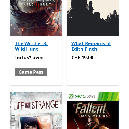
The Witcher 3:
What Remains of
Wild Hunt
Edith Finch
+
Inclus avec Game Pass
Avec des achats dans l’applica
CHF 19.00
Inclus
avec
CHF 19.00
Game Pass