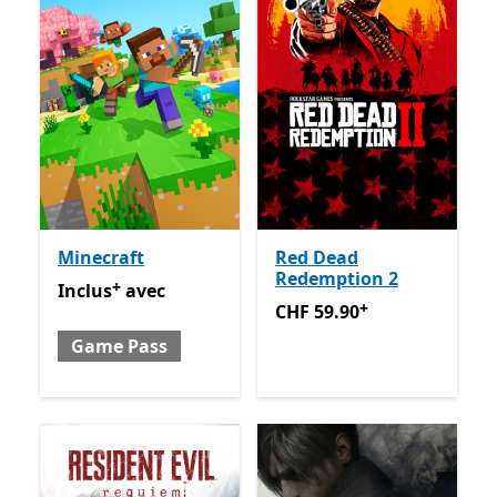
Minecraft
Red Dead
Redemption 2
+
Inclus avec Game Pass
Avec des achats dans l’applica
Inclus
avec
+
CHF 59.90
Avec des achats 
CHF 59.90
Game Pass