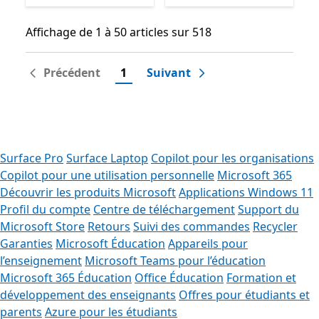
Affichage de 1 à 50 articles sur 518
Affichage de 1 à 50 articles sur 518
Précédent
1
Suivant
Surface Pro
Surface Laptop
Copilot pour les organisations
Copilot pour une utilisation personnelle
Microsoft 365
Découvrir les produits Microsoft
Applications Windows 11
Profil du compte
Centre de téléchargement
Support du
Microsoft Store
Retours
Suivi des commandes
Recycler
Garanties
Microsoft Éducation
Appareils pour
l’enseignement
Microsoft Teams pour l’éducation
Microsoft 365 Éducation
Office Éducation
Formation et
développement des enseignants
Offres pour étudiants et
parents
Azure pour les étudiants