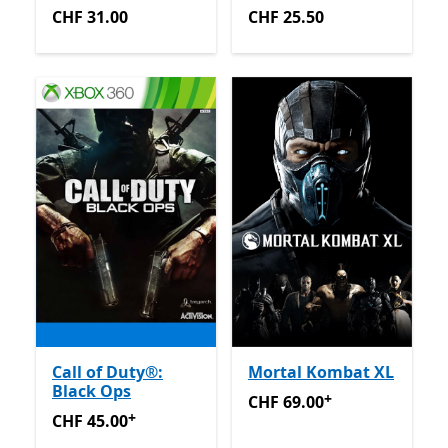
CHF 31.00
CHF 25.50
CHF 31.00
CHF 25.50
Call of Duty®:
Mortal Kombat XL
Black Ops
+
CHF 69.00
Avec des achats 
CHF 69.00
+
CHF 45.00
Avec des achats dans l’application
CHF 45.00