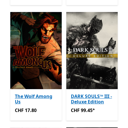
The Wolf Among
DARK SOULS™ III -
Us
Deluxe Edition
+
CHF 17.80
CHF 99.45
Avec des achats 
CHF 17.80
CHF 99.45