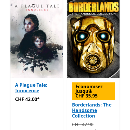
A Plague Tale:
Économisez
Innocence
jusqu’à
CHF 35.95
+
CHF 42.00
Avec des achats dans l’application
CHF 42.00
Borderlands: The
Handsome
Collection
Initialement CHF 47.90 ma
CHF 47.90