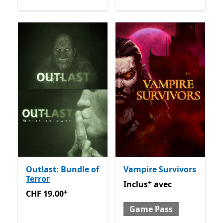
Outlast: Bundle of
Vampire Survivors
Terror
+
Inclus avec Game Pass
Avec
Inclus
avec
+
CHF 19.00
Avec des achats dans l’application
CHF 19.00
Game Pass