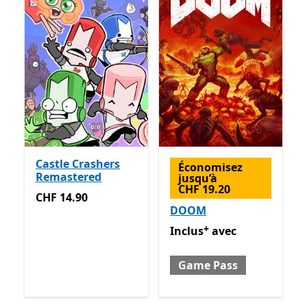
Castle Crashers
Économisez
Remastered
jusqu’à
CHF 19.20
CHF 14.90
CHF 14.90
DOOM
+
Inclus avec Game Pass
Avec
Inclus
avec
Game Pass