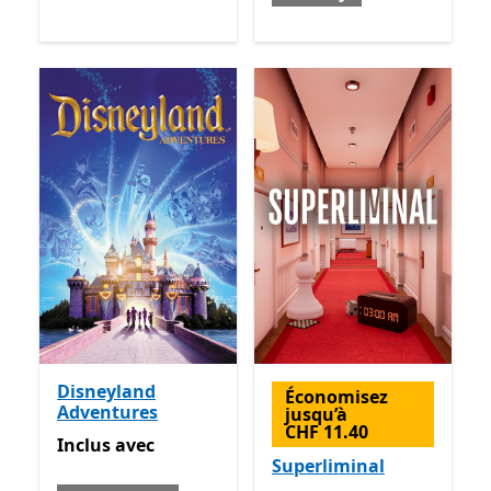
Disneyland
Économisez
Adventures
jusqu’à
CHF 11.40
Inclus avec Game Pass
Inclus
avec
Superliminal