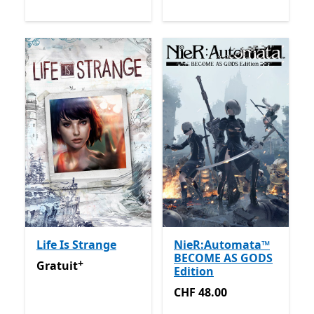
Life Is Strange
NieR:Automata™
BECOME AS GODS
+
Gratuit
Avec des achats dans l’application
Gratuit
Edition
CHF 48.00
CHF 48.00