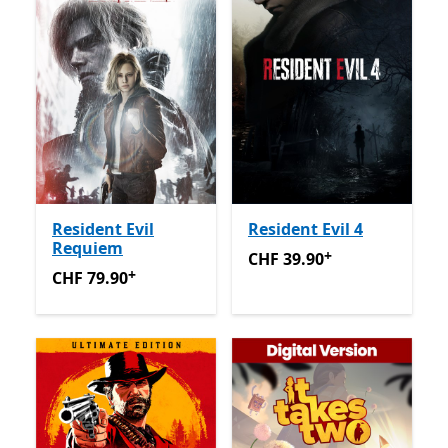
Resident Evil
Resident Evil 4
Requiem
+
CHF 39.90
Avec des achats 
CHF 39.90
+
CHF 79.90
Avec des achats dans l’application
CHF 79.90