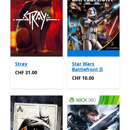
Stray
Star Wars
Battlefront II
CHF 31.00
CHF 31.00
CHF 10.00
CHF 10.00