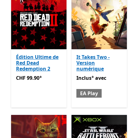
Édition Ultime de
It Takes Two -
Red Dead
Version
Redemption 2
numérique
+
+
CHF 99.90
Avec des achats dans l’application
Inclus avec EA Play
Avec des
CHF 99.90
Inclus
avec
EA Play