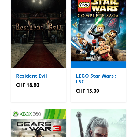
Resident Evil
LEGO Star Wars :
LSC
CHF 18.90
CHF 18.90
CHF 15.00
CHF 15.00