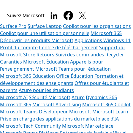
Suivez Microsoft
Surface Pro
Surface Laptop
Copilot pour les organisations
Copilot pour une utilisation personnelle
Microsoft 365
Découvrir les produits Microsoft
Applications Windows 11
Profil du compte
Centre de téléchargement
Support du
Microsoft Store
Retours
Suivi des commandes
Recycler
Garanties
Microsoft Éducation
Appareils pour
l’enseignement
Microsoft Teams pour l’éducation
Microsoft 365 Éducation
Office Éducation
Formation et
développement des enseignants
Offres pour étudiants et
parents
Azure pour les étudiants
Microsoft AI
Sécurité Microsoft
Azure
Dynamics 365
Microsoft 365
Microsoft Advertising
Microsoft 365 Copilot
Microsoft Teams
Développeur Microsoft
Microsoft Learn
Prise en charge des applications du marketplace d’IA
Microsoft Tech Community
Microsoft Marketplace