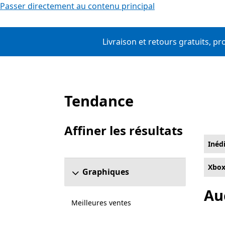
Passer directement au contenu principal
Livraison et retours gratuits, p
Tendance
Liste Microsoft.com
Affiner les résultats
Ignorer la section Affiner les résultats
Inéd
Xbox
Graphiques
Au
Meilleures ventes