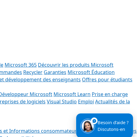
le
Microsoft 365
Découvrir les produits Microsoft
commandes
Recycler
Garanties
Microsoft Éducation
et développement des enseignants
Offres pour étudiants
Développeur Microsoft
Microsoft Learn
Prise en charge
reprises de logiciels
Visual Studio
Emploi
Actualités de la
Besoin d’aide ?
Discutons-en
es et Informations consommateurs
Confidentialité
Gérer les