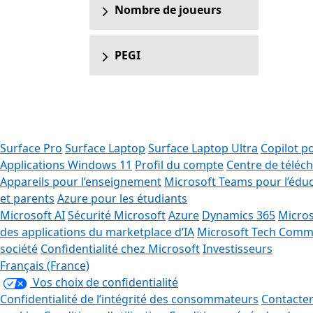
Nombre de joueurs
PEGI
Surface Pro
Surface Laptop
Surface Laptop Ultra
Copilot p
Applications Windows 11
Profil du compte
Centre de télé
Appareils pour l’enseignement
Microsoft Teams pour l’édu
et parents
Azure pour les étudiants
Microsoft AI
Sécurité Microsoft
Azure
Dynamics 365
Micros
des applications du marketplace d’IA
Microsoft Tech Comm
société
Confidentialité chez Microsoft
Investisseurs
Français (France)
Vos choix de confidentialité
Confidentialité de l’intégrité des consommateurs
Contacter