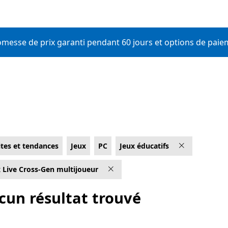
romesse de prix garanti pendant 60 jours et options de paie
ites et tendances
Jeux
PC
Jeux éducatifs
 Live Cross-Gen multijoueur
cun résultat trouvé