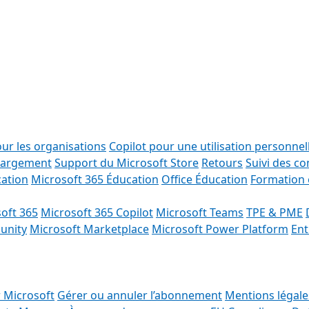
our les organisations
Copilot pour une utilisation personnel
chargement
Support du Microsoft Store
Retours
Suivi des 
cation
Microsoft 365 Éducation
Office Éducation
Formation 
oft 365
Microsoft 365 Copilot
Microsoft Teams
TPE & PME
unity
Microsoft Marketplace
Microsoft Power Platform
Ent
 Microsoft
Gérer ou annuler l’abonnement
Mentions légal