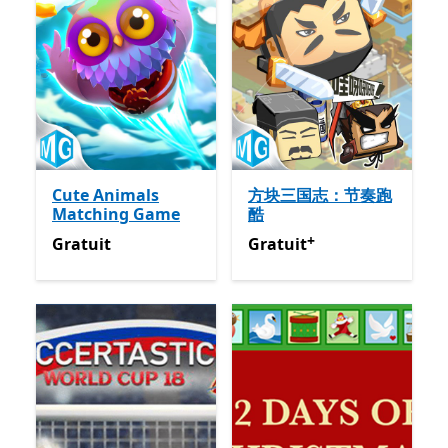
Cute Animals
方块三国志：节奏跑
Matching Game
酷
+
Gratuit
Gratuit
Avec des achats dan
Gratuit
Gratuit