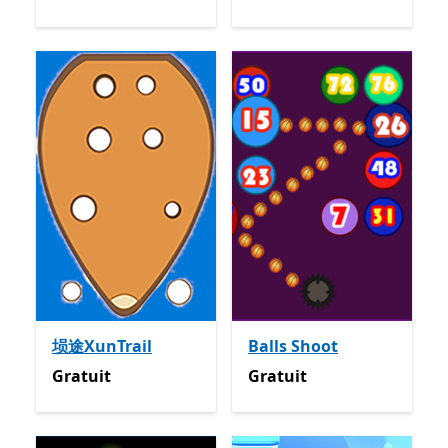
埙途XunTrail
Balls Shoot
Gratuit
Gratuit
Gratuit
Gratuit