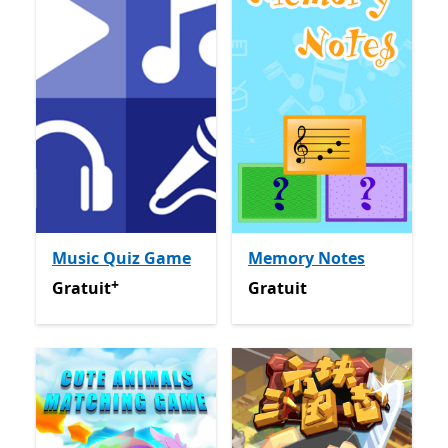
Music Quiz Game
Memory Notes
+
Gratuit
Avec des achats dans l’application
Gratuit
Gratuit
Gratuit