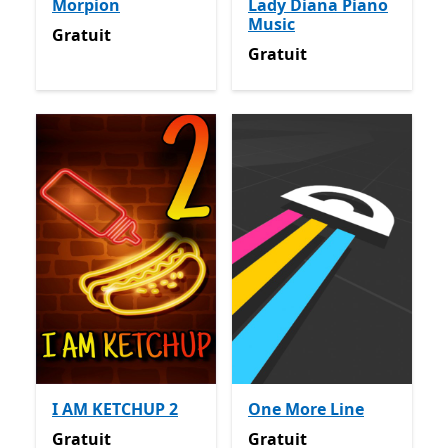
Morpion
Lady Diana Piano
Music
Gratuit
Gratuit
Gratuit
Gratuit
I AM KETCHUP 2
One More Line
Gratuit
Gratuit
Gratuit
Gratuit