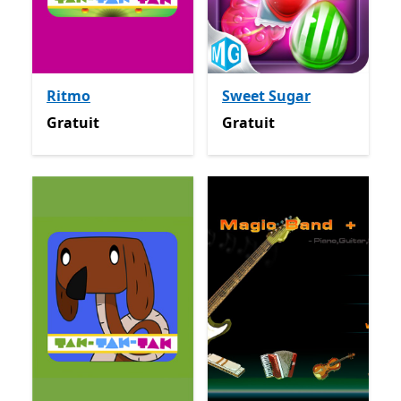
Ritmo
Sweet Sugar
Gratuit
Gratuit
Gratuit
Gratuit