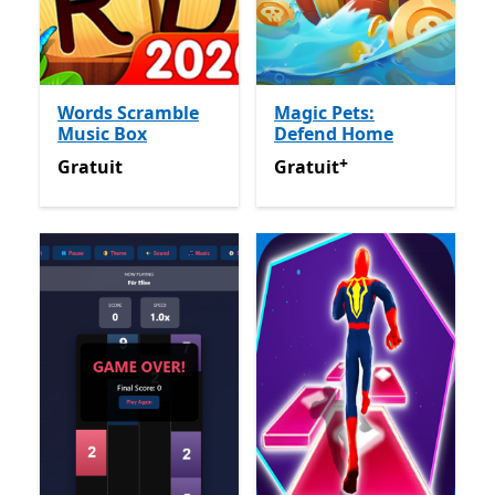
Words Scramble
Magic Pets:
Music Box
Defend Home
+
Gratuit
Gratuit
Avec des achats dan
Gratuit
Gratuit