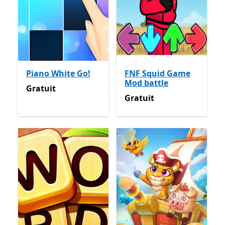
Piano White Go!
FNF Squid Game
Mod battle
Gratuit
Gratuit
Gratuit
Gratuit