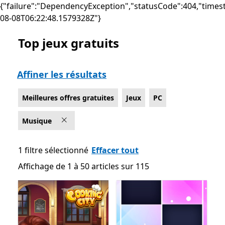
{"failure":"DependencyException","statusCode":404,"times
08-08T06:22:48.1579328Z"}
Top jeux gratuits
Liste Microsoft.com
Affiner les résultats
Meilleures offres gratuites
Jeux
PC
Musique
1 filtre sélectionné
Effacer tout
Affichage de 1 à 50 articles sur 115
Affichage de 1 à 50 articles sur 115