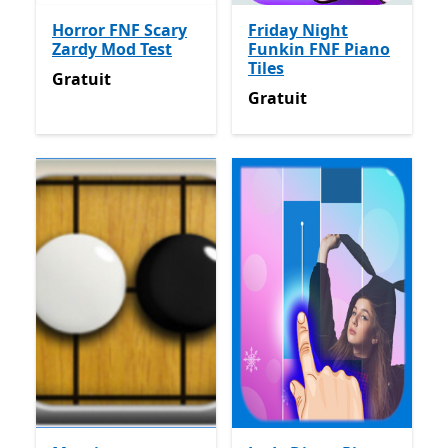
Horror FNF Scary
Friday Night
Zardy Mod Test
Funkin FNF Piano
Tiles
Gratuit
Gratuit
Gratuit
Gratuit