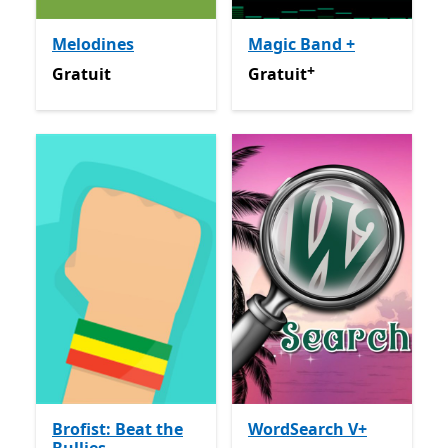
Melodines
Magic Band +
+
Gratuit
Gratuit
Avec des achats dan
Gratuit
Gratuit
Brofist: Beat the
WordSearch V+