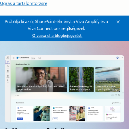
Ugrás a tartalomtörzsre
Próbálja ki az új SharePoint-élményt a Viva Amplify és a
Viva Connections segítségével.
Olvassa el a blogbejegyzést.