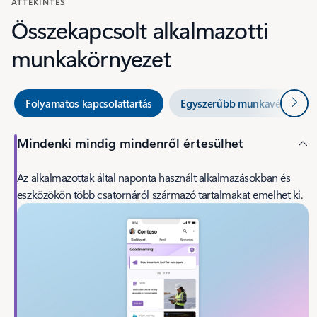
ÁTTEKINTÉS
Összekapcsolt alkalmazotti
munkakörnyezet
Követ
Folyamatos kapcsolattartás
Egyszerűbb munkavégzés
Mindenki mindig mindenről értesülhet
Az alkalmazottak által naponta használt alkalmazásokban és
eszközökön több csatornáról származó tartalmakat emelhet ki.