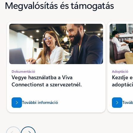
Megvalósítás és támogatás
%.{curStart}/3 dia megjelenítése
Dokumentáció
Adoptáció
Vegye használatba a Viva
Kezdje e
Connectionst a szervezetnél.
adoptác
További információ
Továb