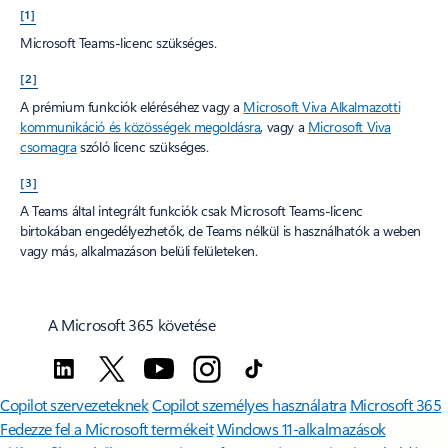
[1]
Microsoft Teams-licenc szükséges.
[2]
A prémium funkciók eléréséhez vagy a
Microsoft Viva Alkalmazotti
kommunikáció és közösségek megoldásra
, vagy a
Microsoft Viva
csomagra
szóló licenc szükséges.
[3]
A Teams által integrált funkciók csak Microsoft Teams-licenc
birtokában engedélyezhetők, de Teams nélkül is használhatók a weben
vagy más, alkalmazáson belüli felületeken.
A Microsoft 365 követése
Copilot szervezeteknek
Copilot személyes használatra
Microsoft 365
Fedezze fel a Microsoft termékeit
Windows 11-alkalmazások