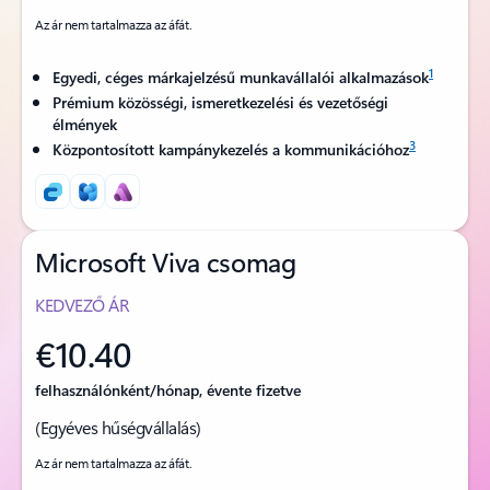
Az ár nem tartalmazza az áfát.
1
Egyedi, céges márkajelzésű munkavállalói alkalmazások
Prémium közösségi, ismeretkezelési és vezetőségi
élmények
3
Központosított kampánykezelés a kommunikációhoz
Microsoft Viva csomag
KEDVEZŐ ÁR
€10.40
felhasználónként/hónap, évente fizetve
(Egyéves hűségvállalás)
Az ár nem tartalmazza az áfát.