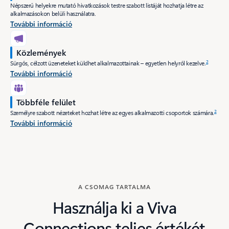
Népszerű helyekre mutató hivatkozások testre szabott listáját hozhatja létre az
alkalmazásokon belüli használatra.
További információ
Közlemények
2
Sürgős, célzott üzeneteket küldhet alkalmazottainak – egyetlen helyről kezelve.
További információ
Többféle felület
2
Személyre szabott nézeteket hozhat létre az egyes alkalmazotti csoportok számára.
További információ
A CSOMAG TARTALMA
Használja ki a Viva
Connections teljes értékét