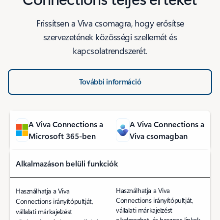
Frissítsen a Viva csomagra, hogy erősítse
szervezetének közösségi szellemét és
kapcsolatrendszerét.
További információ
A Microsoft 365-ben elérhető Viva Connections és a teljes Viva c
A Viva Connections a
A Viva Connections a
Microsoft 365-ben
Viva csomagban
Alkalmazáson belüli funkciók
Használhatja a Viva
Használhatja a Viva
Connections irányítópultját,
Connections irányítópultját,
vállalati márkajelzést
vállalati márkajelzést
alkalmazhat, és hasznos linkek