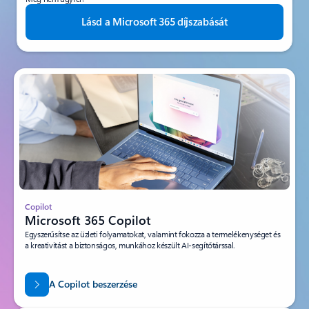
Lásd a Microsoft 365 díjszabását
Copilot
Microsoft 365 Copilot
Egyszerűsítse az üzleti folyamatokat, valamint fokozza a termelékenységet és
a kreativitást a biztonságos, munkához készült AI-segítőtárssal.
A Copilot beszerzése