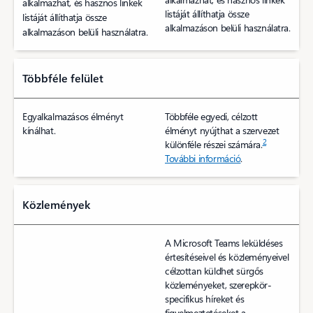
alkalmazhat, és hasznos linkek
listáját állíthatja össze
listáját állíthatja össze
alkalmazáson belüli használatra.
alkalmazáson belüli használatra.
Többféle felület
Egyalkalmazásos élményt
Többféle egyedi, célzott
kínálhat.
élményt nyújthat a szervezet
2
különféle részei számára.
További információ
.
Közlemények
A Microsoft Teams leküldéses
értesítéseivel és közleményeivel
célzottan küldhet sürgős
közleményeket, szerepkör-
specifikus híreket és
figyelmeztetéseket a