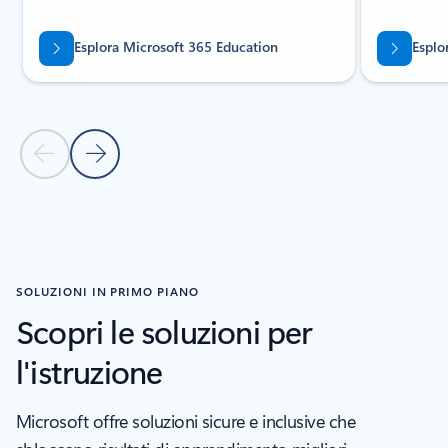
Esplora Microsoft 365 Education
Esplo
Diapositiva precedente
Diapositiva successiva
Torna alla sezione Prodotti correlati
SOLUZIONI IN PRIMO PIANO
Scopri le soluzioni per
l'istruzione
Microsoft offre soluzioni sicure e inclusive che