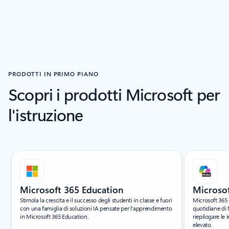
PRODOTTI IN PRIMO PIANO
Scopri i prodotti Microsoft per
l'istruzione
I nostri prodotti funzionano meglio insieme
Microsoft 365 Education
Microsof
Stimola la crescita e il successo degli studenti in classe e fuori
Microsoft 365 C
con una famiglia di soluzioni IA pensate per l'apprendimento
quotidiane di 
in Microsoft 365 Education.
riepilogare le 
elevato.