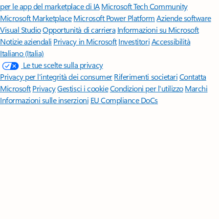
per le app del marketplace di IA
Microsoft Tech Community
Microsoft Marketplace
Microsoft Power Platform
Aziende software
Visual Studio
Opportunità di carriera
Informazioni su Microsoft
Notizie aziendali
Privacy in Microsoft
Investitori
Accessibilità
Italiano (Italia)
Le tue scelte sulla privacy
Privacy per l'integrità dei consumer
Riferimenti societari
Contatta
Microsoft
Privacy
Gestisci i cookie
Condizioni per l'utilizzo
Marchi
Informazioni sulle inserzioni
EU Compliance DoCs