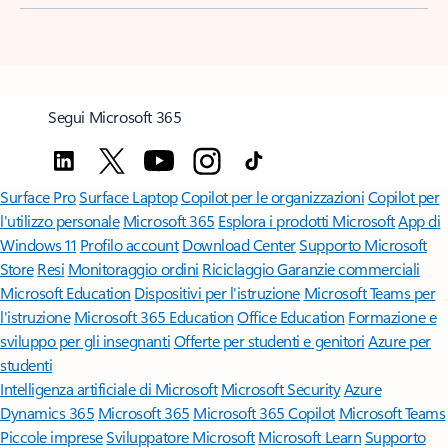
Segui Microsoft 365
Surface Pro
Surface Laptop
Copilot per le organizzazioni
Copilot per
l'utilizzo personale
Microsoft 365
Esplora i prodotti Microsoft
App di
Windows 11
Profilo account
Download Center
Supporto Microsoft
Store
Resi
Monitoraggio ordini
Riciclaggio
Garanzie commerciali
Microsoft Education
Dispositivi per l'istruzione
Microsoft Teams per
l'istruzione
Microsoft 365 Education
Office Education
Formazione e
sviluppo per gli insegnanti
Offerte per studenti e genitori
Azure per
studenti
Intelligenza artificiale di Microsoft
Microsoft Security
Azure
Dynamics 365
Microsoft 365
Microsoft 365 Copilot
Microsoft Teams
Piccole imprese
Sviluppatore Microsoft
Microsoft Learn
Supporto