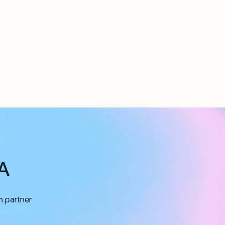
IA
n partner