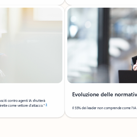
Evoluzione delle normativ
sciti contro agenti IA sfrutterà
3
dirette come vettore d'attacco."
Il 55% dei leader non comprende come l'IA s