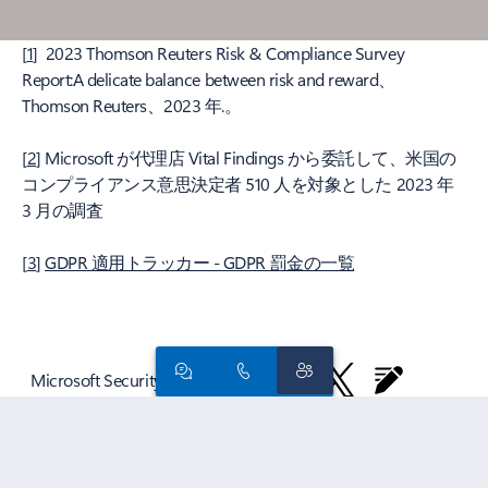
[
1
] 2023 Thomson Reuters Risk & Compliance Survey
Report:A delicate balance between risk and reward、
Thomson Reuters、2023 年.。
[
2
] Microsoft が代理店 Vital Findings から委託して、米国の
コンプライアンス意思決定者 510 人を対象とした 2023 年
3 月の調査
[
3
]
GDPR 適用トラッカー - GDPR 罰金の一覧
Microsoft Security をフォロー
Surface Pro
Surface Laptop
Surface Laptop Ultra
組織用 Copilot
個
人用 Copilot
Windows での AI
Microsoft 製品を見る
Windows 11 ア
プリ
アカウント プロファイル
ダウンロード センター
Microsoft