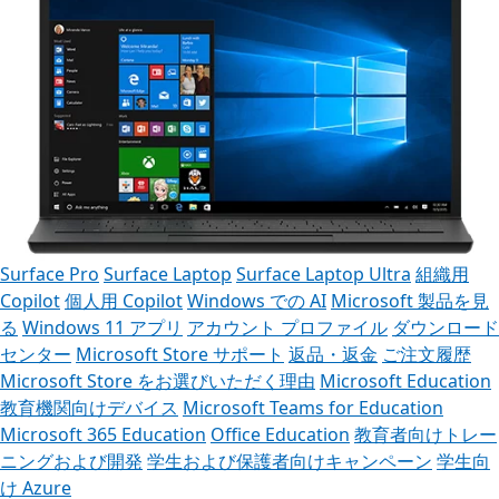
Surface Pro
Surface Laptop
Surface Laptop Ultra
組織用
Copilot
個人用 Copilot
Windows での AI
Microsoft 製品を見
る
Windows 11 アプリ
アカウント プロファイル
ダウンロード
センター
Microsoft Store サポート
返品・返金
ご注文履歴
Microsoft Store をお選びいただく理由
Microsoft Education
教育機関向けデバイス
Microsoft Teams for Education
Microsoft 365 Education
Office Education
教育者向けトレー
ニングおよび開発
学生および保護者向けキャンペーン
学生向
け Azure