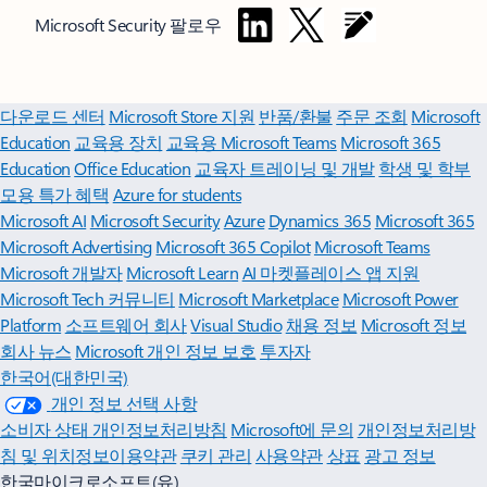
Microsoft Security 팔로우
Surface Pro
Surface Laptop
조직용 Copilot
개인 사용자용 Copilot
Microsoft 365
Microsoft 제품 살펴보기
Windows 11 앱
계정 프로필
다운로드 센터
Microsoft Store 지원
반품/환불
주문 조회
Microsoft
Education
교육용 장치
교육용 Microsoft Teams
Microsoft 365
Education
Office Education
교육자 트레이닝 및 개발
학생 및 학부
모용 특가 혜택
Azure for students
Microsoft AI
Microsoft Security
Azure
Dynamics 365
Microsoft 365
Microsoft Advertising
Microsoft 365 Copilot
Microsoft Teams
Microsoft 개발자
Microsoft Learn
AI 마켓플레이스 앱 지원
Microsoft Tech 커뮤니티
Microsoft Marketplace
Microsoft Power
Platform
소프트웨어 회사
Visual Studio
채용 정보
Microsoft 정보
회사 뉴스
Microsoft 개인 정보 보호
투자자
한국어(대한민국)
개인 정보 선택 사항
소비자 상태 개인정보처리방침
Microsoft에 문의
개인정보처리방
침 및 위치정보이용약관
쿠키 관리
사용약관
상표
광고 정보
한국마이크로소프트(유)