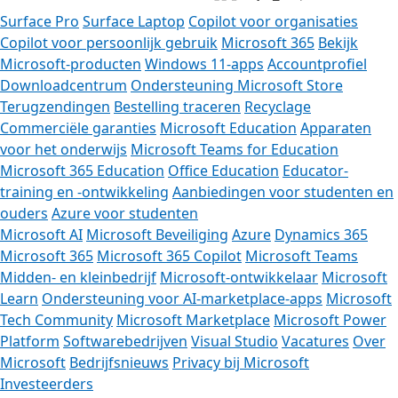
Surface Pro
Surface Laptop
Copilot voor organisaties
Copilot voor persoonlijk gebruik
Microsoft 365
Bekijk
Microsoft-producten
Windows 11-apps
Accountprofiel
Downloadcentrum
Ondersteuning Microsoft Store
Terugzendingen
Bestelling traceren
Recyclage
Commerciële garanties
Microsoft Education
Apparaten
voor het onderwijs
Microsoft Teams for Education
Microsoft 365 Education
Office Education
Educator-
training en -ontwikkeling
Aanbiedingen voor studenten en
ouders
Azure voor studenten
Microsoft AI
Microsoft Beveiliging
Azure
Dynamics 365
Microsoft 365
Microsoft 365 Copilot
Microsoft Teams
Midden- en kleinbedrijf
Microsoft-ontwikkelaar
Microsoft
Learn
Ondersteuning voor AI-marketplace-apps
Microsoft
Tech Community
Microsoft Marketplace
Microsoft Power
Platform
Softwarebedrijven
Visual Studio
Vacatures
Over
Microsoft
Bedrijfsnieuws
Privacy bij Microsoft
Investeerders