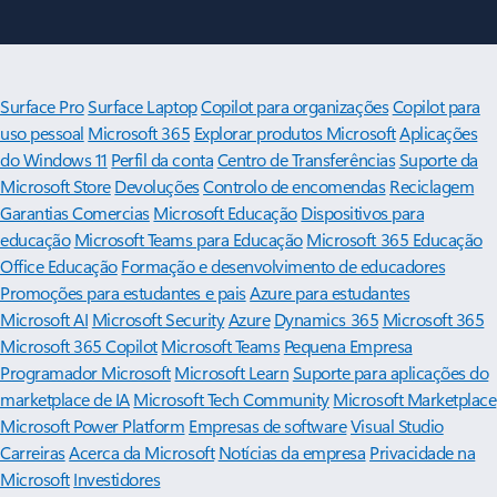
Surface Pro
Surface Laptop
Copilot para organizações
Copilot para
uso pessoal
Microsoft 365
Explorar produtos Microsoft
Aplicações
do Windows 11
Perfil da conta
Centro de Transferências
Suporte da
Microsoft Store
Devoluções
Controlo de encomendas
Reciclagem
Garantias Comercias
Microsoft Educação
Dispositivos para
educação
Microsoft Teams para Educação
Microsoft 365 Educação
Office Educação
Formação e desenvolvimento de educadores
Promoções para estudantes e pais
Azure para estudantes
Microsoft AI
Microsoft Security
Azure
Dynamics 365
Microsoft 365
Microsoft 365 Copilot
Microsoft Teams
Pequena Empresa
Programador Microsoft
Microsoft Learn
Suporte para aplicações do
marketplace de IA
Microsoft Tech Community
Microsoft Marketplace
Microsoft Power Platform
Empresas de software
Visual Studio
Carreiras
Acerca da Microsoft
Notícias da empresa
Privacidade na
Microsoft
Investidores