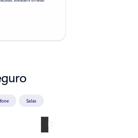
seguro
efone
Salas