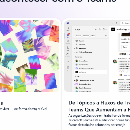
De Tópicos a Fluxos de T
ms
Teams Que Aumentam a P
 viver — de forma aberta, visível
As organizações querem trabalhar de forma 
Microsoft Teams está a adicionar novas fun
fluxos de trabalho acionados por emojis.