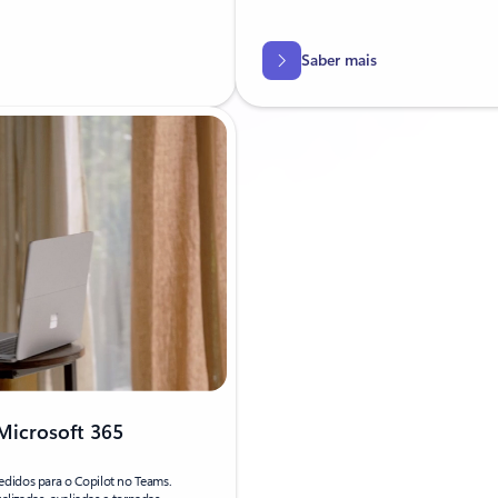
Saber mais
Microsoft 365
edidos para o Copilot no Teams.
alizadas, avaliadas e tornadas